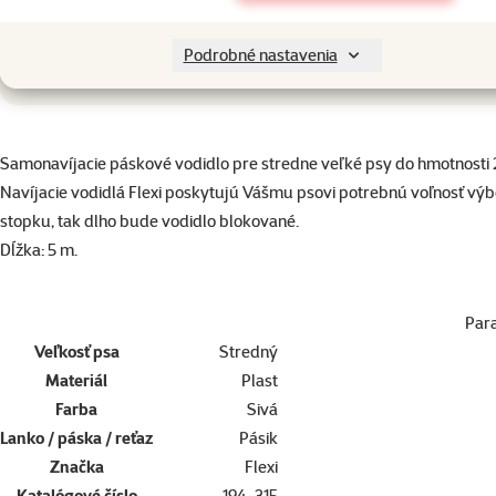
do košík
Podrobné nastavenia
superzoo.product.detail.content
Samonavíjacie páskové vodidlo pre stredne veľké psy do hmotnosti 
Navíjacie vodidlá Flexi poskytujú Vášmu psovi potrebnú voľnosť vý
stopku, tak dlho bude vodidlo blokované.
Dĺžka: 5 m.
Par
Veľkosť psa
Stredný
Materiál
Plast
Farba
Sivá
Lanko / páska / reťaz
Pásik
Značka
Flexi
Katalógové číslo
194-315