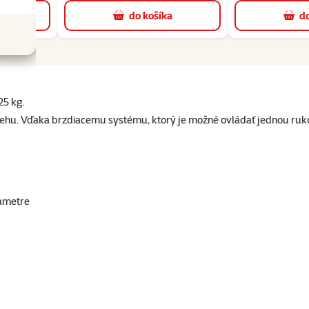
a
do košíka
do
25 kg.
behu. Vďaka brzdiacemu systému, ktorý je možné ovládať jednou ruk
ametre