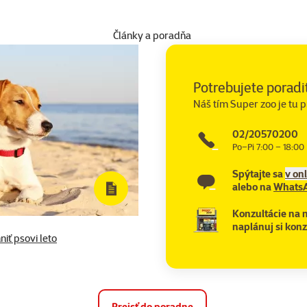
Články a poradňa
Potrebujete poradi
Náš tím Super zoo je tu p
02/20570200
Po–Pi 7:00 – 18:00
Spýtajte sa
v on
alebo na
Whats
Konzultácie na 
naplánuj si konz
niť psovi leto
Prejsť do poradne