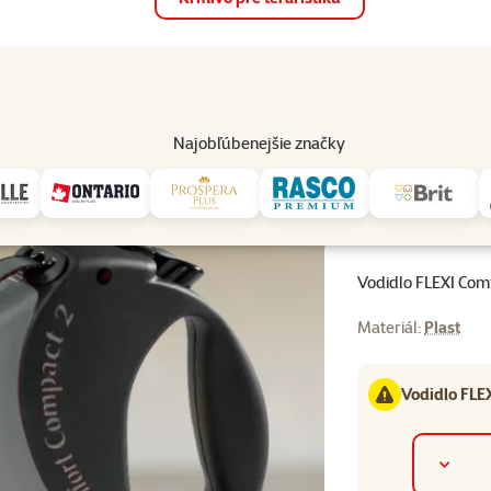
op
Akcie a zľavy
Predajne
Služby
Poradňa
Pomáh
82
Najobľúbenejšie značky
o FLEXI Comfort Compact 2 šedé M
Vodidlo FLEXI Com
Materiál:
Plast
Vodidlo FLEX