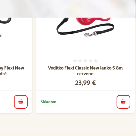
nie 0%
Hodnotenie 0%
sy Flexi New
Voditko Flexi Classic New lanko S 8m
dré
cervene
Cena
23,99 €
Skladom
do košíka
do koš