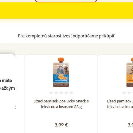
Pre kompletnú starostlivosť odporúčame prikúpiť
o máte
akaždým
tenie 0%
Hodnotenie 0%
pochúťka
Lízací pamlsok Zoë Licky Snack s
Lízací pamlsok 
äsa 230 g
tekvicou a lososom 85 g
tekvicou a ku
3,99 €
3,