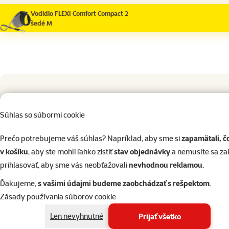
Vodidlo FLEXI Comfort Compact 2
šedé M
Pochúťky pre psov
Súhlas so súbormi cookie
Vrecká na exkrementy
Prečo potrebujeme váš súhlas? Napríklad, aby sme si
zapamätali, č
v košíku
, aby ste mohli ľahko zistiť
stav objednávky
a nemusíte sa z
Výcvik psa
Hodno
prihlasovať, aby sme vás neobťažovali
nevhodnou reklamou
.
Prospera Plus Junior 
Ďakujeme,
s vašimi údajmi budeme zaobchádzať s rešpektom
.
kolieska z kačacieho m
Cestovné potreby pre psov
Zásady používania súborov cookie
8,89 €
Len nevyhnutné
Prijať všetko