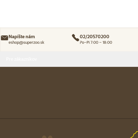
Napíšte nám
02/20570200
eshop@superzoo.sk
Po–Pi 7:00 – 18:00
Menu v pätičke
Pre zákazníkov