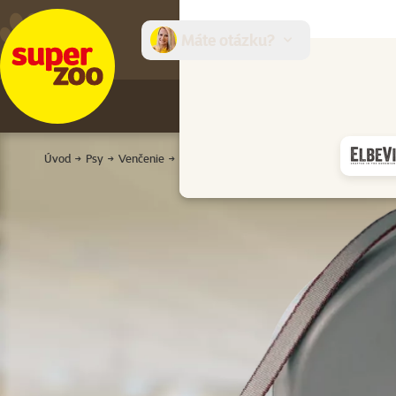
Máte otázku?
E-sh
Úvod
Psy
Venčenie
Vodidlá
Samonavíjacie vodítka
Vodidl