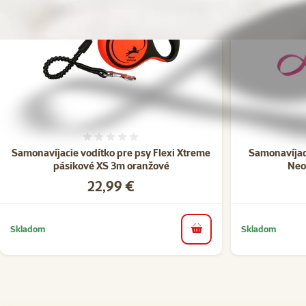
Hodnotenie 0%
Samonavíjacie vodítko pre psy Flexi Xtreme
Samonavíjac
pásikové XS 3m oranžové
Neo
Cena
22,99 €
Skladom
Skladom
do košíka