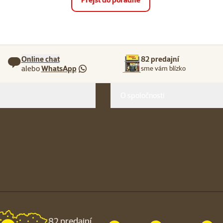
Online chat
82 predajní
alebo
WhatsApp
sme vám blízko
O spoločnosti
82 predajní,