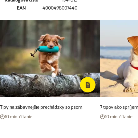
EAN
4000498007440
Tipy na zábavnejšie prechádzky so psom
7 tipov ako spríjem
10 min. čítanie
10 min. čítanie