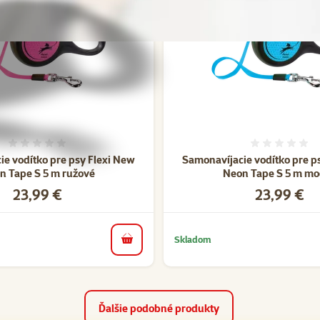
Hodnotenie 0%
Hodnote
ie vodítko pre psy Flexi New
Samonavíjacie vodítko pre p
n Tape S 5 m ružové
Neon Tape S 5 m mo
Cena
Cena
23,99 €
23,99 €
Skladom
do košíka
Ďalšie podobné produkty