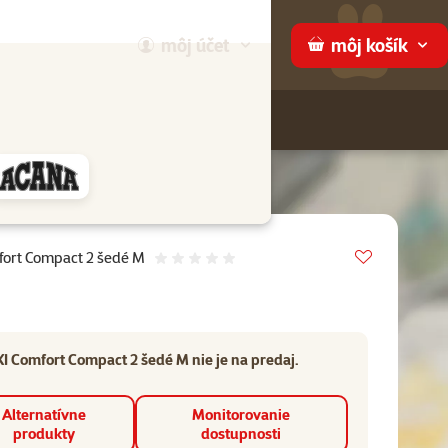
môj
účet
môj
košík
Hľadaj
ame
Vložit do 
fort Compact 2 šedé M
Hodnotenie 0%
I Comfort Compact 2 šedé M nie je na predaj.
Alternatívne
Monitorovanie
produkty
dostupnosti