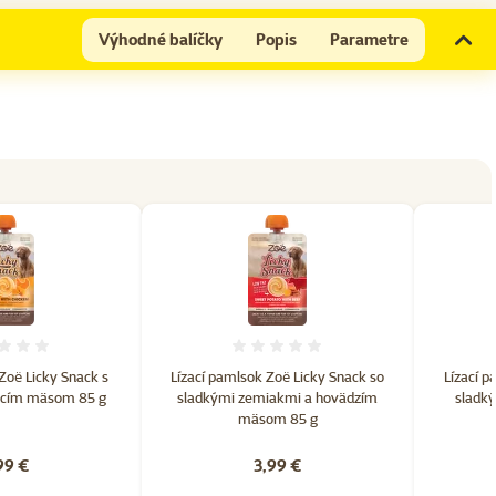
Výhodné balíčky
Popis
Parametre
Hodnotenie 0%
Hodnotenie 0%
Zoë Licky Snack s
Lízací pamlsok Zoë Licky Snack so
Lízací p
racím mäsom 85 g
sladkými zemiakmi a hovädzím
sladk
mäsom 85 g
99 €
3,99 €