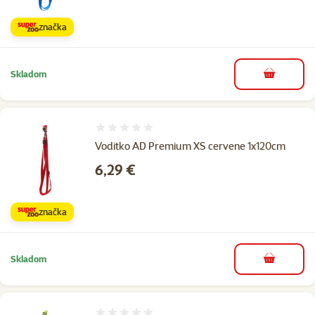
značka
Skladom
do košíka
Hodnotenie 0%
Voditko AD Premium XS cervene 1x120cm
Cena
6,29 €
značka
Skladom
do košíka