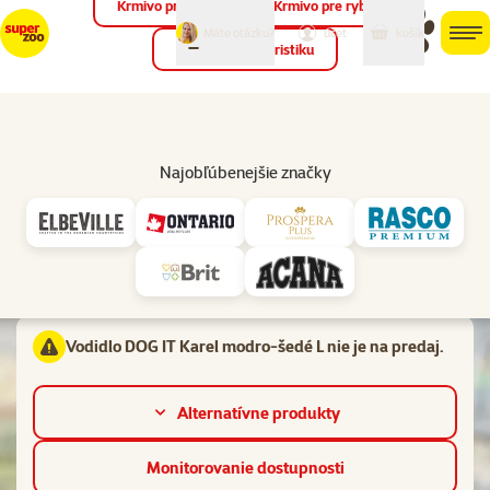
Krmivo pre vtáky
Krmivo pre ryby
môj
môj
Máte otázku?
košík
účet
men
Krmivo pre teraristiku
Hľad
Vl
Vodítka bez navíjania
Najobľúbenejšie značky
Hodnotenie 0%
Vodidlo DOG IT Karel modro-šedé L
Materiál:
Nylon,
Typ vodítka:
Klasické
Vodidlo DOG IT Karel modro-šedé L nie je na predaj.
Alternatívne produkty
Monitorovanie dostupnosti