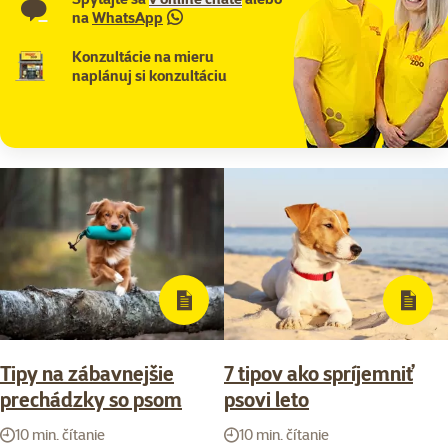
na
WhatsApp
Konzultácie na mieru
naplánuj si konzultáciu
Tipy na zábavnejšie
7 tipov ako spríjemniť
prechádzky so psom
psovi leto
10 min. čítanie
10 min. čítanie