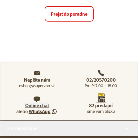
Prejsť do poradne
Napíšte nám
02/20570200
eshop@superzoo.sk
Po–Pi 7:00 – 18:00
Online chat
82 predajní
alebo
WhatsApp
sme vám blízko
Menu v pätičke
Pre zákazníkov