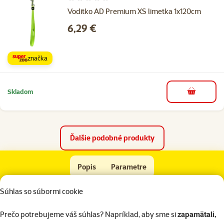
Hodnotenie 0%
Voditko AD Premium XS limetka 1x120cm
Cena
6,29 €
značka
Skladom
do košíka
Ďalšie podobné produkty
Vodidlo DOG IT Karel modro-šedé L
Popis
Parametre
Na začiatok stránky
Súhlas so súbormi cookie
superzoo.product.detail.content
Nylonové vodidlo s látkovou nášivkou.
Prečo potrebujeme váš súhlas? Napríklad, aby sme si
zapamätali,
Vodidlá Dog It sú pevné a odolné so širokou škálou vzorov a farieb.