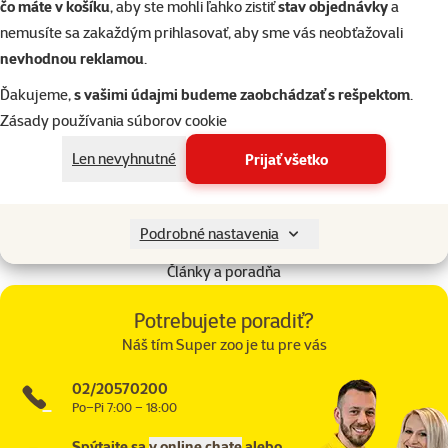
čo máte v košíku
, aby ste mohli ľahko zistiť
stav objednávky
a
Dĺžka: 1,83 m, šírka 1,9 cm.
nemusíte sa zakaždým prihlasovať, aby sme vás neobťažovali
nevhodnou reklamou
.
Parametre
Veľkosť psa
Veľký
Ďakujeme,
s vašimi údajmi budeme zaobchádzať s rešpektom
.
Materiál
Nylon
Zásady používania súborov cookie
Farba
Sivá
Len nevyhnutné
Prijať všetko
Typ vodítka
Klasické
Lanko / páska / reťaz
Pásik
Značka
Dog It
Podrobné nastavenia
Katalógové číslo
104-0413
Články a poradňa
Potrebujete poradiť?
Náš tím Super zoo je tu pre vás
02/20570200
Po–Pi 7:00 – 18:00
Spýtajte sa
v online chate
alebo