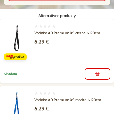
Alternatívne produkty
Hodnotenie 0%
Voditko AD Premium XS cierne 1x120cm
Cena
6,29 €
značka
Skladom
do košíka
Hodnotenie 0%
Voditko AD Premium XS modre 1x120cm
Cena
6,29 €