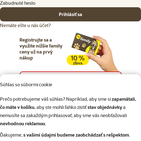
Zabudnuté heslo
Prihlásiť sa
Nemáte ešte u nás účet?
Registrujte sa a
využite nižšie family
ceny už na prvý
10 %
nákup
zľava
Registrujte sa
Súhlas so súbormi cookie
Prečo potrebujeme váš súhlas? Napríklad, aby sme si
zapamätali,
čo máte v košíku
, aby ste mohli ľahko zistiť
stav objednávky
a
nemusíte sa zakaždým prihlasovať, aby sme vás neobťažovali
Napíšte nám
02/20570200
eshop@superzoo.sk
Po–Pi 7:00 – 18:00
nevhodnou reklamou
.
Ďakujeme,
s vašimi údajmi budeme zaobchádzať s rešpektom
.