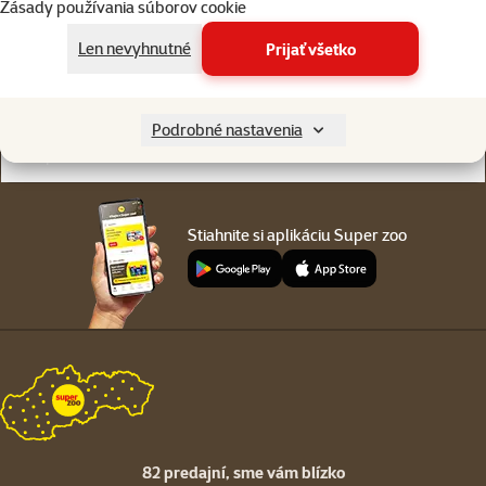
Zásady používania súborov cookie
Online chat
82 predajní
alebo
WhatsApp
sme vám blízko
Len nevyhnutné
Prijať všetko
Menu v pätičke
Pre zákazníkov
Podrobné nastavenia
O spoločnosti
Stiahnite si aplikáciu Super zoo
82 predajní,
sme vám blízko