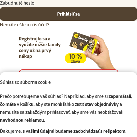
Zabudnuté heslo
Prihlásiť sa
Nemáte ešte u nás účet?
Registrujte sa a
využite nižšie family
ceny už na prvý
10 %
nákup
zľava
Registrujte sa
Súhlas so súbormi cookie
Prečo potrebujeme váš súhlas? Napríklad, aby sme si
zapamätali,
čo máte v košíku
, aby ste mohli ľahko zistiť
stav objednávky
a
nemusíte sa zakaždým prihlasovať, aby sme vás neobťažovali
Napíšte nám
02/20570200
eshop@superzoo.sk
Po–Pi 7:00 – 18:00
nevhodnou reklamou
.
Ďakujeme,
s vašimi údajmi budeme zaobchádzať s rešpektom
.