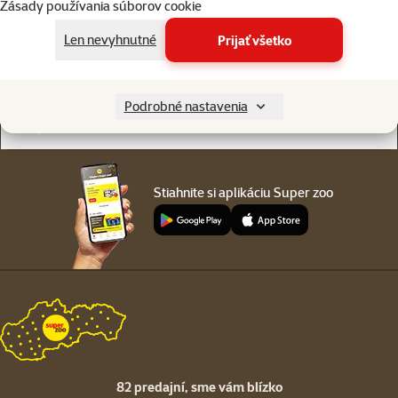
Zásady používania súborov cookie
Online chat
82 predajní
alebo
WhatsApp
sme vám blízko
Len nevyhnutné
Prijať všetko
Menu v pätičke
Pre zákazníkov
Podrobné nastavenia
O spoločnosti
Stiahnite si aplikáciu Super zoo
82 predajní,
sme vám blízko