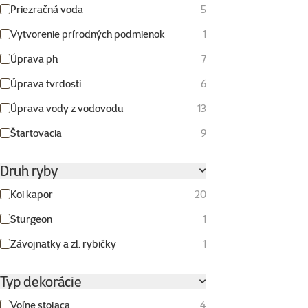
Priezračná voda
5
Vytvorenie prírodných podmienok
1
Úprava ph
7
Úprava tvrdosti
6
Úprava vody z vodovodu
13
Štartovacia
9
Druh ryby
Koi kapor
20
Sturgeon
1
Závojnatky a zl. rybičky
1
Typ dekorácie
Voľne stojaca
4