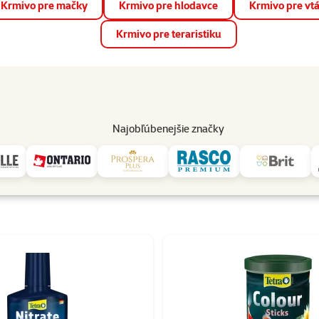
Krmivo pre mačky
Krmivo pre hlodavce
Krmivo pre vt
📱 Stiahnite si novú aplikáciu Super zoo.
Viac informácií
Krmivo pre teraristiku
op
Akcie a zľavy
Predajne
Služby
Poradňa
Pomáh
82
Najobľúbenejšie značky
Tetra
Tetra