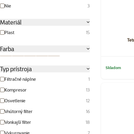
Nie
3
Materiál
Plast
15
Tet
Farba
Biela
Viacfarebná
Zelená
Červená
Čierna
Typ prístroja
Skladom
Filtračné náplne
1
Kompresor
13
Osvetlenie
12
Vnútorný filter
16
Vonkajší filter
18
Vykurovanie
7