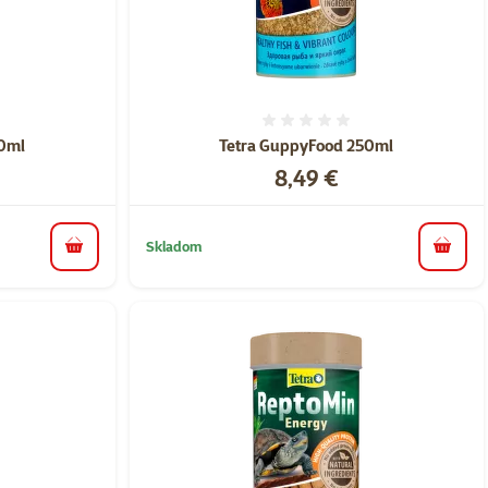
nie 0%
Hodnotenie 0%
00ml
Tetra GuppyFood 250ml
Cena
8,49 €
Skladom
do košíka
do koš