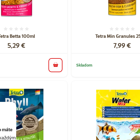
Hodnotenie 0%
Hodnote
Tetra Betta 100ml
Tetra Min Granules 
Cena
Cena
5,29 €
7,99 €
Skladom
do košíka
o máte
akaždým