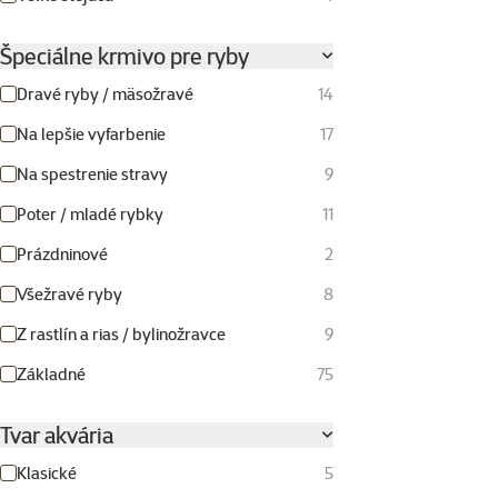
Špeciálne krmivo pre ryby
Dravé ryby / mäsožravé
14
Na lepšie vyfarbenie
17
Na spestrenie stravy
9
Poter / mladé rybky
11
Prázdninové
2
Všežravé ryby
8
Z rastlín a rias / bylinožravce
9
Základné
75
Tvar akvária
Klasické
5