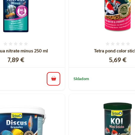
Hodnotenie 0%
Hodnote
ua nitrate minus 250 ml
Tetra pond color stic
Cena
Cena
7,89 €
5,69 €
Skladom
do košíka