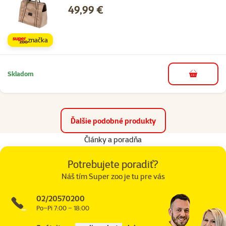
Cena
49,99 €
značka
Skladom
do košíka
Ďalšie podobné produkty
Články a poradňa
Potrebujete poradiť?
Náš tím Super zoo je tu pre vás
02/20570200
Po–Pi 7:00 – 18:00