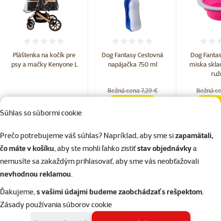
Hodnotenie 0%
Hodnotenie 0%
Pláštenka na kočík pre
Dog Fantasy Cestovná
Dog Fantas
psy a mačky Kenyone L
napájačka 750 ml
miska skla
ruž
Bežná cena 7,29 €
Bežná ce
5,99 €
5,79 €
4,09 
family
cena
famil
Súhlas so súbormi cookie
do košíka
do košíka
do
Prečo potrebujeme váš súhlas? Napríklad, aby sme si
zapamätali,
čo máte v košíku
, aby ste mohli ľahko zistiť
stav objednávky
a
nemusíte sa zakaždým prihlasovať, aby sme vás neobťažovali
Parametre
nevhodnou reklamou
.
Farba
Čierna
Značka
Kenyone
Ďakujeme,
s vašimi údajmi budeme zaobchádzať s rešpektom
.
Katalógové číslo
7914-861030
Zásady používania súborov cookie
EAN
8595681861030