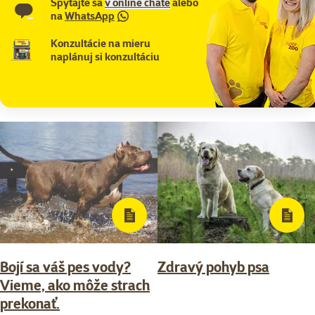
Spýtajte sa
v online chate
alebo
na
WhatsApp
Konzultácie na mieru
naplánuj si konzultáciu
Bojí sa váš pes vody?
Zdravý pohyb psa
Vieme, ako môže strach
prekonať.