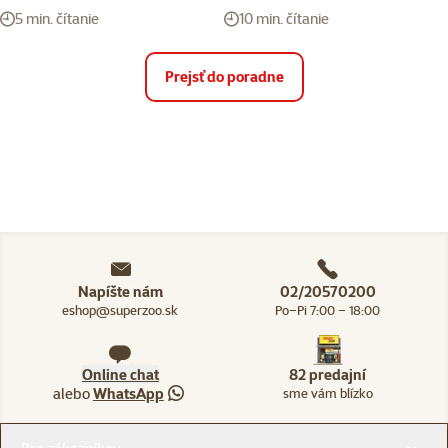
5 min. čítanie
10 min. čítanie
Prejsť do poradne
Napíšte nám
02/20570200
eshop@superzoo.sk
Po–Pi 7:00 – 18:00
Online chat
82 predajní
alebo
WhatsApp
sme vám blízko
Menu v pätičke