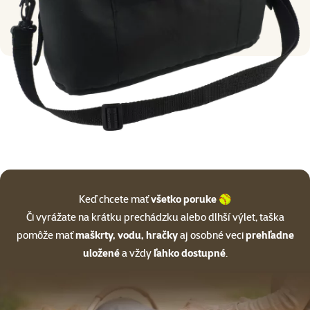
Keď chcete mať
všetko poruke
🥎
Či vyrážate na krátku prechádzku alebo dlhší výlet, taška
pomôže mať
maškrty, vodu, hračky
aj osobné veci
prehľadne
uložené
a vždy
ľahko dostupné
.