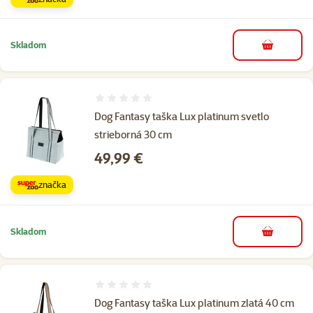
Skladom
do košíka
Hodnotenie 0%
Dog Fantasy taška Lux platinum svetlo
strieborná 30 cm
Cena
49,99 €
značka
Skladom
do košíka
Hodnotenie 0%
Dog Fantasy taška Lux platinum zlatá 40 cm