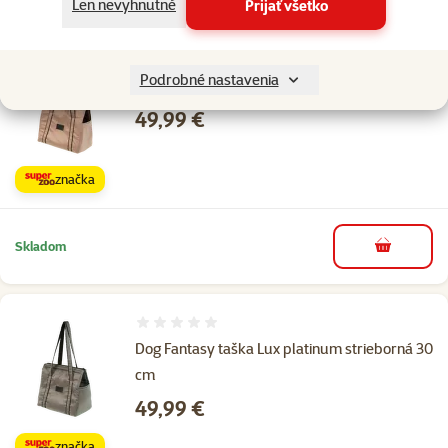
Len nevyhnutné
Prijať všetko
Podobné produkty
Hodnotenie 0%
Podrobné nastavenia
Dog Fantasy taška Lux platinum zlatá 30 cm
Cena
49,99 €
značka
Skladom
do košíka
Hodnotenie 0%
Dog Fantasy taška Lux platinum strieborná 30
cm
Cena
49,99 €
značka