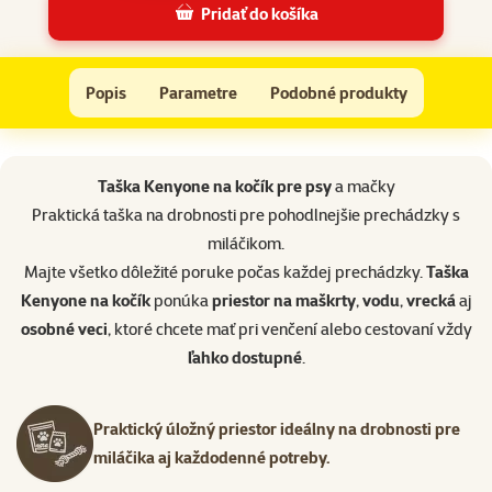
Pridať do košíka
Taška na kočík pre psy a mačky Kenyone čierna
Do košíka
Popis
Parametre
Podobné produkty
Na začiatok stránky
superzoo.product.detail.content
Taška Kenyone na kočík pre psy
a mačky
Praktická taška na drobnosti pre pohodlnejšie prechádzky s
miláčikom.
Majte všetko dôležité poruke počas každej prechádzky.
Taška
Kenyone na kočík
ponúka
priestor na maškrty
,
vodu
,
vrecká
aj
osobné veci
, ktoré chcete mať pri venčení alebo cestovaní vždy
ľahko dostupné
.
Praktický úložný priestor ideálny na drobnosti pre
miláčika aj každodenné potreby.