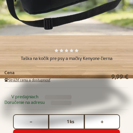
Ďalšie fotky
Hodnotenie 0%
Taška na kočík pre psy a mačky Kenyone čierna
Cena
9,99 €
Strážiť cenu a dostupnosť
V predajniach
Doručenie na adresu
Počet kusov *
ks
−
+