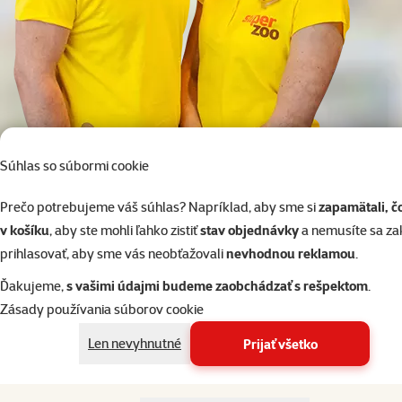
Súhlas so súbormi cookie
Prečo potrebujeme váš súhlas? Napríklad, aby sme si
zapamätali, č
02/20570200
Online chat
v košíku
, aby ste mohli ľahko zistiť
stav objednávky
a nemusíte sa z
alebo
WhatsApp
Po–Pi 7:00 – 18:00
prihlasovať, aby sme vás neobťažovali
nevhodnou reklamou
.
Ďakujeme,
s vašimi údajmi budeme zaobchádzať s rešpektom
.
Výber zvieraťa
Zásady používania súborov cookie
Potreby pre akvaristiku
Len nevyhnutné
Prijať všetko