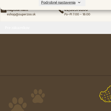
Podrobné nastavenia
Napíšte nám
02/20570200
eshop@superzoo.sk
Po–Pi 7:00 – 18:00
Menu v pätičke
Pre zákazníkov