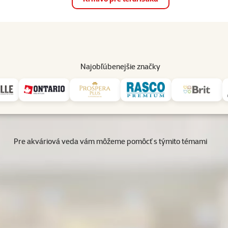
op
Akcie a zľavy
Predajne
Služby
Poradňa
Pomáh
82
Najobľúbenejšie značky
On-line sprievodca
Pre akváriová veda vám môžeme pomôcť s týmito témami