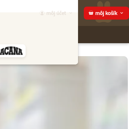
môj
účet
môj
košík
Hľadaj
ame