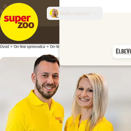
Máte otázku?
E-sh
Úvod
On-line sprievodca
On-line sprievodca