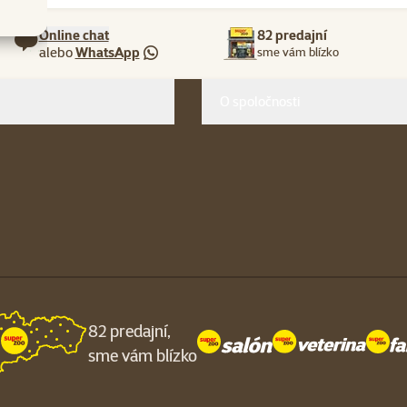
Online chat
82 predajní
alebo
WhatsApp
sme vám blízko
O spoločnosti
82 predajní,
sme vám blízko