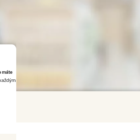
o máte
akaždým