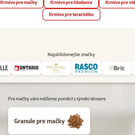
Krmivo pre mačky
Krmivo pre hlodavce
Krmivo pre vt
📱 Stiahnite si novú aplikáciu Super zoo.
Viac informácií
Krmivo pre teraristiku
op
Akcie a zľavy
Predajne
Služby
Poradňa
Pomáh
82
Najobľúbenejšie značky
On-line sprievodca
Pre mačky vám môžeme pomôcť s týmito témami
Granule pre mačky