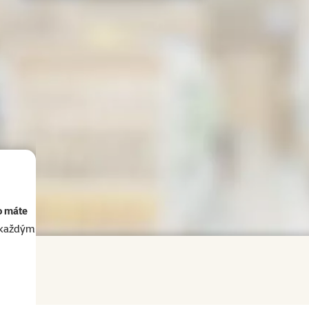
o máte
akaždým