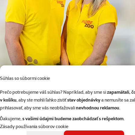
Súhlas so súbormi cookie
02/20570200
Online chat
Prečo potrebujeme váš súhlas? Napríklad, aby sme si
zapamätali, č
alebo
WhatsApp
Po–Pi 7:00 – 18:00
v košíku
, aby ste mohli ľahko zistiť
stav objednávky
a nemusíte sa z
prihlasovať, aby sme vás neobťažovali
nevhodnou reklamou
.
Výber zvieraťa
Ďakujeme,
s vašimi údajmi budeme zaobchádzať s rešpektom
.
Chovateľské potreby pre mačky
Zásady používania súborov cookie