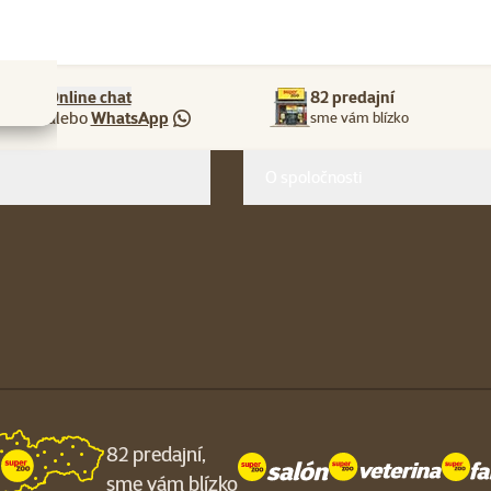
Online chat
82 predajní
alebo
WhatsApp
sme vám blízko
O spoločnosti
82 predajní,
sme vám blízko