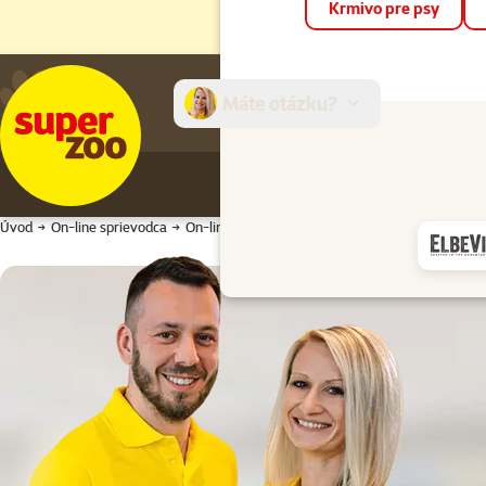
Krmivo pre psy
Máte otázku?
E-sh
Úvod
On-line sprievodca
On-line sprievodca