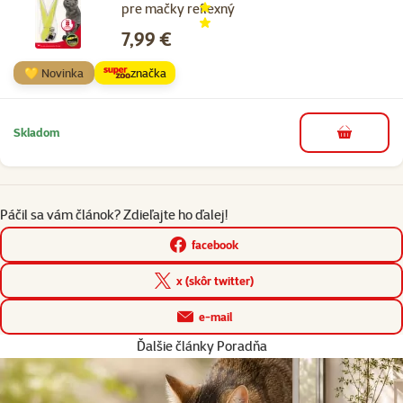
pre mačky reflexný
Cena
7,99 €
💛 Novinka
značka
Skladom
do košíka
Páčil sa vám článok? Zdieľajte ho ďalej!
facebook
x (skôr twitter)
e-mail
Ďalšie články Poradňa