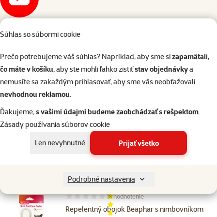
Sledovať na YouTube
Súhlas so súbormi cookie
O epizóde
Prečo potrebujeme váš súhlas? Napríklad, aby sme si
zapamätali,
čo máte v košíku
, aby ste mohli ľahko zistiť
stav objednávky
a
nemusíte sa zakaždým prihlasovať, aby sme vás neobťažovali
Hodnotenie 0%
nevhodnou reklamou
.
Tickless Human Odpudzovač parazitov
Ďakujeme,
s vašimi údajmi budeme zaobchádzať s rešpektom
.
ultrazvuk. pre ľudi
Zásady používania súborov cookie
Cena
32,99 €
Len nevyhnutné
Prijať všetko
Skladom
do košíka
Podrobné nastavenia
1×
hodnotenie
Hodnotenie 20%, počet hodnotení: 1
Repelentný obojok Beaphar s nimbovníkom