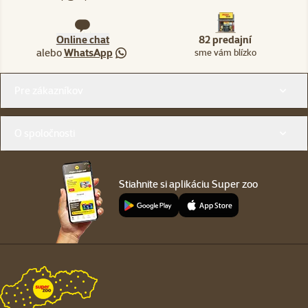
Online chat
82 predajní
alebo
WhatsApp
sme vám blízko
Menu v pätičke
Pre zákazníkov
O spoločnosti
Stiahnite si aplikáciu Super zoo