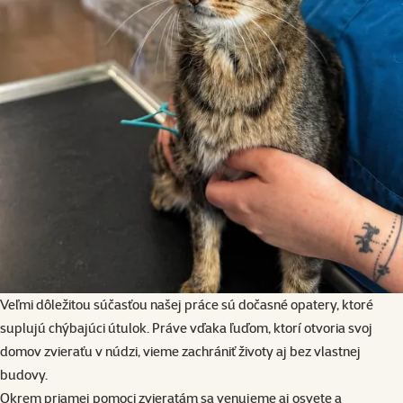
Veľmi dôležitou súčasťou našej práce sú dočasné opatery, ktoré
suplujú chýbajúci útulok. Práve vďaka ľuďom, ktorí otvoria svoj
domov zvieraťu v núdzi, vieme zachrániť životy aj bez vlastnej
budovy.
Okrem priamej pomoci zvieratám sa venujeme aj osvete a