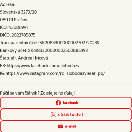
Adresa:
Slovenská 3273/28
080 01 Prešov
IČO: 42080991
DIČO: 2022785875
Transparentný účet: SK2083300000002702720239
Bankový účet: SK6183300000002500885393
Štatutár: Andrea Hricová
FB:
https://www.facebook.com/slobodazv
IG:
https://www.instagram.com/rc_slobodazvierat_po/
Páčil sa vám článok? Zdieľajte ho ďalej!
facebook
x (skôr twitter)
e-mail