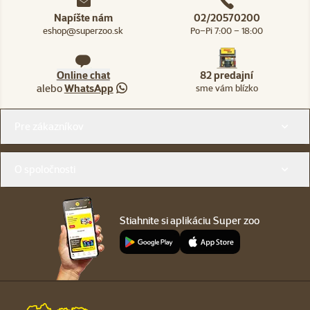
Napíšte nám
02/20570200
eshop@superzoo.sk
Po–Pi 7:00 – 18:00
Online chat
82 predajní
alebo
WhatsApp
sme vám blízko
Menu v pätičke
Pre zákazníkov
O spoločnosti
Stiahnite si aplikáciu Super zoo