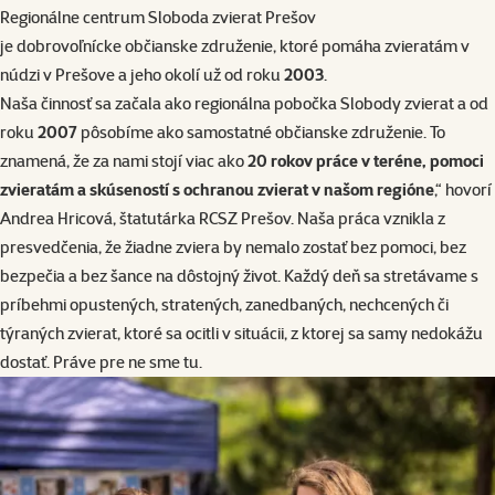
Regionálne centrum Sloboda zvierat Prešov
je dobrovoľnícke občianske združenie, ktoré pomáha zvieratám v
núdzi v Prešove a jeho okolí už od roku
2003
.
Naša činnosť sa začala ako regionálna pobočka
Slobody zvierat
a od
roku
2007
pôsobíme ako samostatné občianske združenie. To
znamená, že za nami stojí viac ako
20 rokov práce v teréne, pomoci
zvieratám a skúseností s ochranou zvierat v našom regióne
,“ hovorí
Andrea Hricová, štatutárka RCSZ Prešov. Naša práca vznikla z
presvedčenia, že žiadne zviera by nemalo zostať bez pomoci, bez
bezpečia a bez šance na dôstojný život. Každý deň sa stretávame s
príbehmi opustených, stratených, zanedbaných, nechcených či
týraných zvierat, ktoré sa ocitli v situácii, z ktorej sa samy nedokážu
dostať. Práve pre ne sme tu.