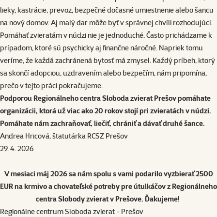
lieky, kastrácie, prevoz, bezpečné dočasné umiestnenie alebo šancu
na nový domov. Aj malý dar môže byť v správnej chvíli rozhodujúci.
Pomáhať zvieratám v núdzi nie je jednoduché. Často prichádzame k
prípadom, ktoré sú psychicky aj finančne náročné. Napriek tomu
veríme, že každá zachránená bytosť má zmysel. Každý príbeh, ktorý
sa skončí adopciou, uzdravením alebo bezpečím, nám pripomína,
prečo v tejto práci pokračujeme.
Podporou Regionálneho centra Sloboda zvierat Prešov pomáhate
organizácii, ktorá už viac ako 20 rokov stojí pri zvieratách v núdzi.
Pomáhate nám zachraňovať, liečiť, chrániť a dávať druhé šance.
Andrea Hricová, štatutárka RCSZ Prešov
29. 4. 2026
V mesiaci máj 2026 sa nám spolu s vami podarilo vyzbierať 2500
EUR na krmivo a chovateľské potreby pre útulkáčov z Regionálneho
centra Slobody zvierat v Prešove. Ďakujeme!
Regionálne centrum Sloboda zvierat - Prešov