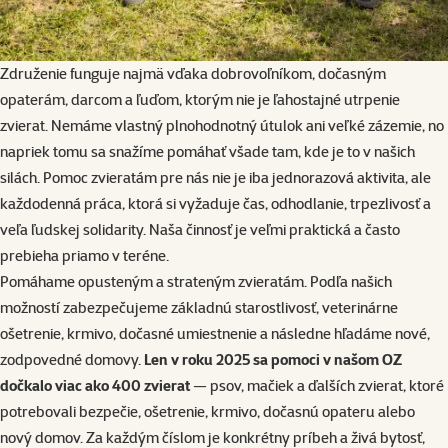
Združenie funguje najmä vďaka dobrovoľníkom, dočasným
opaterám, darcom a ľuďom, ktorým nie je ľahostajné utrpenie
zvierat. Nemáme vlastný plnohodnotný útulok ani veľké zázemie, no
napriek tomu sa snažíme pomáhať všade tam, kde je to v našich
silách. Pomoc zvieratám pre nás nie je iba jednorazová aktivita, ale
každodenná práca, ktorá si vyžaduje čas, odhodlanie, trpezlivosť a
veľa ľudskej solidarity. Naša činnosť je veľmi praktická a často
prebieha priamo v teréne.
Pomáhame opusteným a strateným zvieratám. Podľa našich
možností zabezpečujeme základnú starostlivosť, veterinárne
ošetrenie, krmivo, dočasné umiestnenie a následne hľadáme nové,
zodpovedné domovy.
Len v roku 2025 sa pomoci v našom OZ
dočkalo viac ako 400 zvierat
— psov, mačiek a ďalších zvierat, ktoré
potrebovali bezpečie, ošetrenie, krmivo, dočasnú opateru alebo
nový domov. Za každým číslom je konkrétny príbeh a živá bytosť,