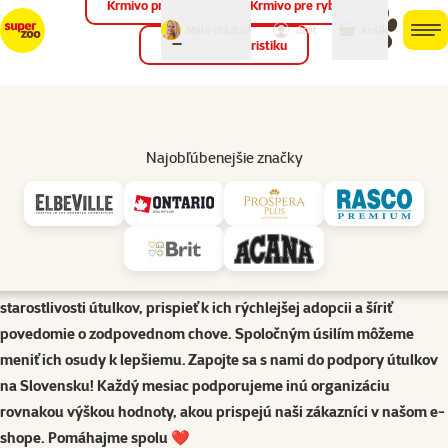
Krmivo pre vtáky
Krmivo pre ryby
môj
môj
Máte otázku?
košík
účet
men
Krmivo pre teraristiku
Hľad
Zvieratká bez domova
Regionálne centrum Sloboda zvierat Prešov
Najobľúbenejšie značky
U nás v Super zoo sme presvedčení, že každý zvierací miláčik si
zaslúži bezpečný domov, láskavú starostlivosť a šancu na nový
život. Preto aktívne podporujeme útulky a záchranné organizácie,
ktoré denne bojujú o záchranu opustených a týraných zvierat.
Naša pomoc má jasný cieľ – zlepšovať podmienky zvierat v
starostlivosti útulkov, prispieť k ich rýchlejšej adopcii a šíriť
povedomie o zodpovednom chove. Spoločným úsilím môžeme
meniť ich osudy k lepšiemu. Zapojte sa s nami do podpory útulkov
na Slovensku! Každý mesiac podporujeme inú organizáciu
rovnakou výškou hodnoty, akou prispejú naši zákazníci v našom e-
shope. Pomáhajme spolu ❤