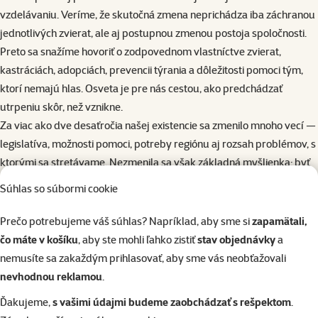
vzdelávaniu. Veríme, že skutočná zmena neprichádza iba záchranou
jednotlivých zvierat, ale aj postupnou zmenou postoja spoločnosti.
Preto sa snažíme hovoriť o zodpovednom vlastníctve zvierat,
kastráciách, adopciách, prevencii týrania a dôležitosti pomoci tým,
ktorí nemajú hlas. Osveta je pre nás cestou, ako predchádzať
utrpeniu skôr, než vznikne.
Za viac ako dve desaťročia našej existencie sa zmenilo mnoho vecí —
legislatíva, možnosti pomoci, potreby regiónu aj rozsah problémov, s
ktorými sa stretávame. Nezmenila sa však základná myšlienka: byť
tu pre zvieratá, ktoré potrebujú pomoc, a spájať ľudí ochotných
Súhlas so súbormi cookie
pomáhať. Aj dnes stojí naše OZ najmä na dobrovoľníckej práci,
osobnom nasadení a podpore verejnosti.
Prečo potrebujeme váš súhlas? Napríklad, aby sme si
zapamätali,
Dnes je jedným z našich najväčších cieľov vybudovanie prvého
čo máte v košíku
, aby ste mohli ľahko zistiť
stav objednávky
a
plnohodnotného útulku v Prešove. V krajskom meste dlhodobo
nemusíte sa zakaždým prihlasovať, aby sme vás neobťažovali
chýba bezpečné a stabilné miesto, kde by mohli nájsť dočasné
nevhodnou reklamou
.
útočisko zvieratá bez domova, zvieratá odobraté z nevhodných
Ďakujeme,
s vašimi údajmi budeme zaobchádzať s rešpektom
.
podmienok alebo tie, ktoré sa ocitli v krízovej situácii. Naším snom je