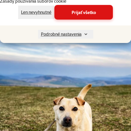
Zásady používania súborov cookie
útulok, ktorý nebude iba miestom pre umiestnenie zvierat, ale aj
zázemím pre systematickú starostlivosť, liečbu, socializáciu, adopcie
Len nevyhnutné
Prijať všetko
a osvetu.
Podrobné nastavenia