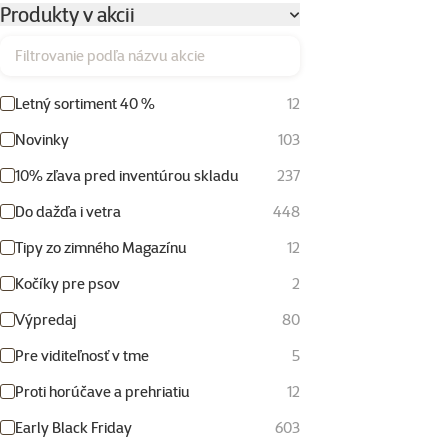
Produkty v akcii
Filtrovanie podľa názvu akcie
Letný sortiment 40 %
12
Novinky
103
10% zľava pred inventúrou skladu
237
Do dažďa i vetra
448
Tipy zo zimného Magazínu
12
Kočíky pre psov
2
Výpredaj
80
Pre viditeľnosť v tme
5
Proti horúčave a prehriatiu
12
Early Black Friday
603