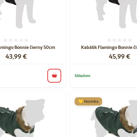
Hodnotenie 0%
Hodnote
amingo Bonnie čierny 50cm
Kabátik Flamingo Bonnie č
Cena
Cena
43,99 €
45,99 €
Skladom
do košíka
💛 Novinka