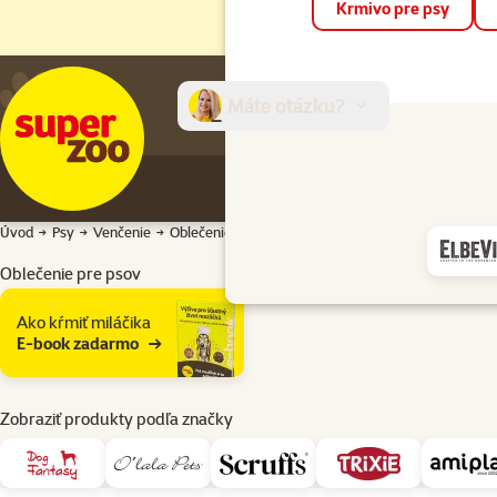
Krmivo pre psy
Máte otázku?
E-sh
Úvod
Psy
Venčenie
Oblečenie pre psov
Oblečenie pre psov
Podkategória
Ako kŕmiť miláčika
E-book zadarmo
Zobraziť produkty podľa značky