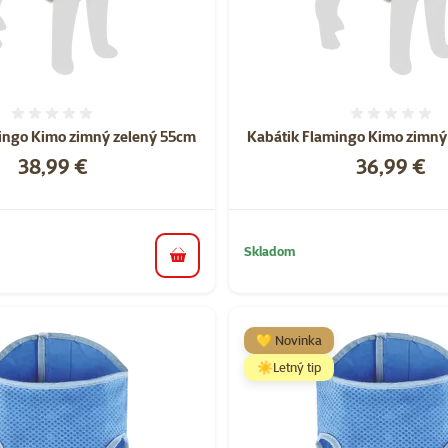
Hodnotenie 0%
Hodnote
ingo Kimo zimný zelený 55cm
Kabátik Flamingo Kimo zimný
Cena
Cena
38,99 €
36,99 €
Skladom
do košíka
💛 Novinka
☀️Letný tip