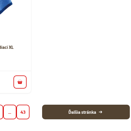
nie 0%
iaci XL
do košíka
…
43
Ďalšia stránka