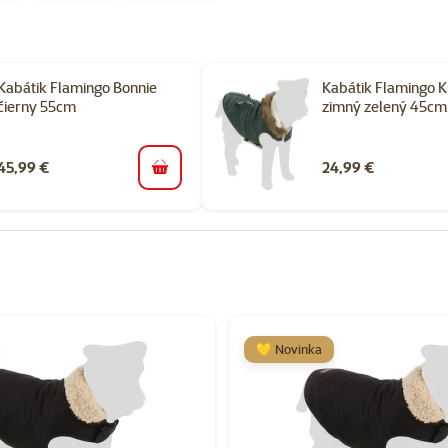
Kabátik Flamingo Bonnie
Kabátik Flamingo 
čierny 55cm
zimný zelený 45cm
45,99 €
24,99 €
do košíka
orii Oblečenie pre psov
💛 Novinka