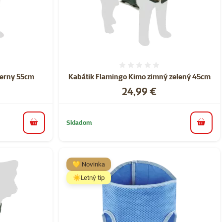
nie 0%
Hodnotenie 0%
ierny 55cm
Kabátik Flamingo Kimo zimný zelený 45cm
Cena
24,99 €
Skladom
do košíka
do koš
💛 Novinka
☀️Letný tip