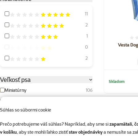
Hodnotenie 100%
11
Hodnotenie 80%
2
Hodnotenie 60%
1
Vesta Dog
Hodnotenie 40%
0
Hodnotenie 20%
2
Veľkosť psa
Skladom
Miniatúrny
106
Malý
220
💛 Novinka
Súhlas so súbormi cookie
Stredný
166
☀️Letný tip
Veľký
95
Prečo potrebujeme váš súhlas? Napríklad, aby sme si
zapamätali, č
v košíku
, aby ste mohli ľahko zistiť
stav objednávky
a nemusíte sa z
Obrí
33