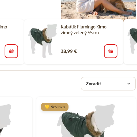
Kimo
Kabátik Flamingo Kimo
zimný zelený 55cm
38,99 €
do košíka
do košíka
Zoradiť
💛 Novinka