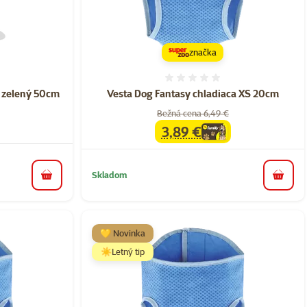
značka
nie 0%
Hodnotenie 0%
 zelený 50cm
Vesta Dog Fantasy chladiaca XS 20cm
Bežná cena 6,49 €
3,89 €
family
cena
Skladom
do košíka
do koš
💛 Novinka
☀️Letný tip