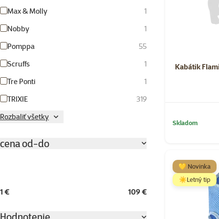
Max & Molly
1
Nobby
1
Pomppa
55
Scruffs
1
Kabátik Flam
Tre Ponti
1
TRIXIE
319
Rozbaliť všetky
Skladom
cena od-do
💛 Novinka
☀️Letný tip
1 €
109 €
Hodnotenie