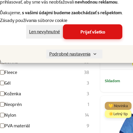
prihlasovať, aby sme vás neobťažovali
nevhodnou reklamou
.
Farba
Ďakujeme,
s vašimi údajmi budeme zaobchádzať s rešpektom
.
Zásady používania súborov cookie
Biela
Béžová
Fialová
Hnedá
Modrá
Olivovo zelená
Oranžová
Priehľadná
Ružová
Sivá
Svetlomodrá
Tmavo šedá
Tmavomodrá
Tyrkysová
Viacfarebná
Zelená
Červená
Čierna
Šedohnedá
Žltá
Len nevyhnutné
Prijať všetko
Materiál
Vyhľadať hodnotu parametra materiál
Vesta Dog
Podrobné nastavenia
Bavlna
53
Fleece
38
Skladom
Gél
3
Koženka
3
Neoprén
1
💛 Novinka
☀️Letný tip
Nylon
14
PVA materiál
9