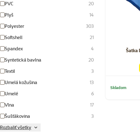
PVC
20
Plyš
14
Polyester
303
Softshell
21
Spandex
4
Šatka 
Syntetická bavlna
20
Textil
3
Umelá kožušina
13
Skladom
Umelé
6
Vlna
17
Šušťákovina
3
Rozbaliť všetky