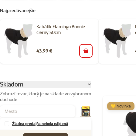
Najpredávanejšie
Kabátik Flamingo Bonnie
čierny 50cm
43,99 €
do košíka
Parametrický filter
Vybrané filtre
Skladom
Zobrazí tovar, ktorý je na sklade vo vybranom
obchode.
Produkty v kateg
💛 Novinka
Žiadna predajňa nebola nájdená
Značky