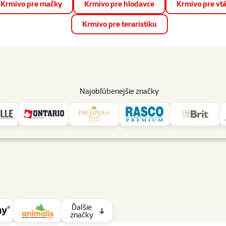
Krmivo pre mačky
Krmivo pre hlodavce
Krmivo pre vt
📱 Stiahnite si novú aplikáciu Super zoo.
Viac informácií
Krmivo pre teraristiku
op
Akcie a zľavy
Predajne
Služby
Poradňa
Pomáh
82
Najobľúbenejšie značky
Ďalšie
značky