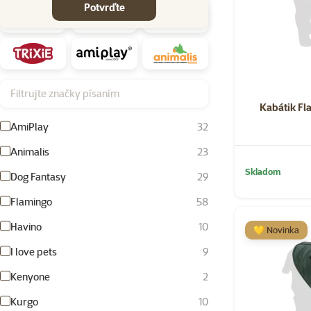
Potvrďte
Filtrujte značky písaním
Kabátik Fl
AmiPlay
32
Animalis
23
Skladom
Dog Fantasy
29
Flamingo
58
Havino
10
💛 Novinka
I love pets
9
Kenyone
2
Kurgo
10