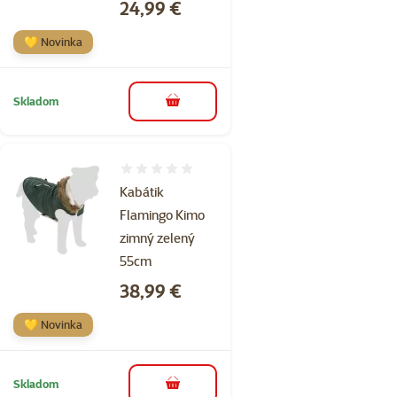
Cena
24,99 €
💛 Novinka
Skladom
do košíka
Hodnotenie 0%
Kabátik
Flamingo Kimo
zimný zelený
55cm
Cena
38,99 €
💛 Novinka
Skladom
do košíka