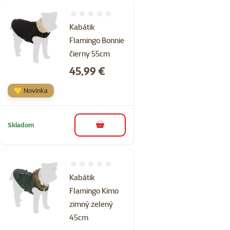
Hodnotenie 0%
Kabátik
Flamingo Bonnie
čierny 55cm
Cena
45,99 €
💛 Novinka
Skladom
do košíka
Hodnotenie 0%
Kabátik
Flamingo Kimo
zimný zelený
45cm