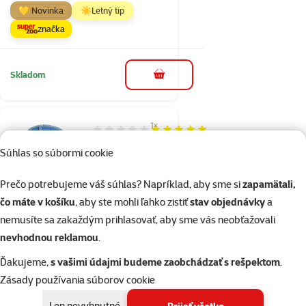
💛 Novinka
☀️Letný tip
značka
Skladom
do košíka
1×
Hodnotenie 100%, počet hodnotení: 1
hodnotenie
Vesta Dog Fantasy
Súhlas so súbormi cookie
chladiaci M 30cm
Prečo potrebujeme váš súhlas? Napríklad, aby sme si
zapamätali,
Bežná cena 9,99 €
čo máte v košíku
, aby ste mohli ľahko zistiť
stav objednávky
a
5,99 €
family
cena
nemusíte sa zakaždým prihlasovať, aby sme vás neobťažovali
💛 Novinka
☀️Letný tip
nevhodnou reklamou
.
značka
Ďakujeme,
s vašimi údajmi budeme zaobchádzať s rešpektom
.
Zásady používania súborov cookie
Skladom
do košíka
Len nevyhnutné