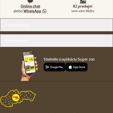
Online chat
82 predajní
alebo
WhatsApp
sme vám blízko
Menu v pätičke
Pre zákazníkov
O spoločnosti
Stiahnite si aplikáciu Super zoo