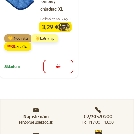
Fantasy
chladiaci XL
Bežná cena 5,49 €
3,29 €
family
cena
💛 Novinka
☀️Letný tip
značka
Skladom
do košíka
Napíšte nám
02/20570200
eshop@superzoo.sk
Po–Pi 7:00 – 18:00