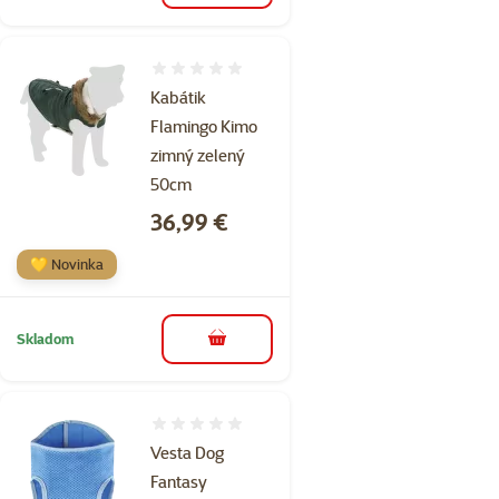
Hodnotenie 0%
Kabátik
Flamingo Kimo
zimný zelený
50cm
Cena
36,99 €
💛 Novinka
Skladom
do košíka
Hodnotenie 0%
Vesta Dog
Fantasy