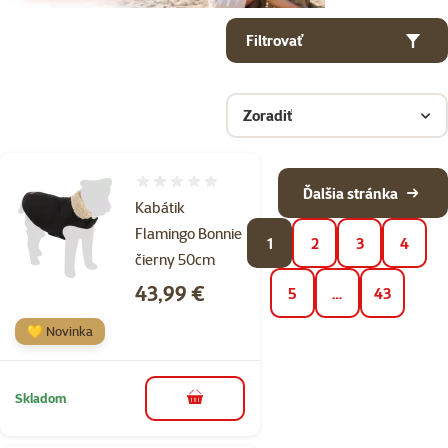
Parametrický filter
Vybrané filtre
Produkty v kategorii Oblečenie pre psov
Filtrovať
Zoradiť
Hodnotenie 0%
Ďalšia stránka
Kabátik
Flamingo Bonnie
1
2
3
4
čierny 50cm
Cena
43,99 €
5
…
43
💛 Novinka
Skladom
do košíka