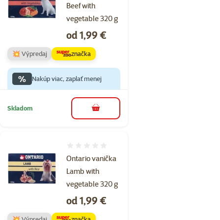
Beef with
vegetable 320 g
Cena
od 1,99 €
💥 Výpredaj
značka
%
Nakúp viac, zaplať menej
Skladom
do košíka
Hodnotenie 0%
Ontario vanička
Lamb with
vegetable 320 g
Cena
od 1,99 €
💥 Výpredaj
značka