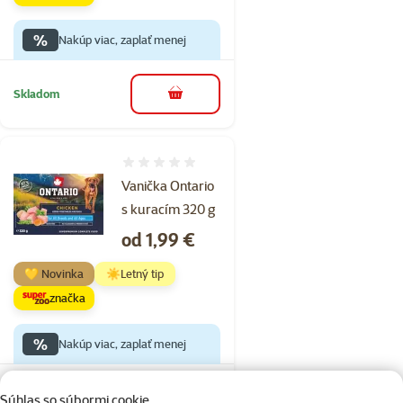
%
Nakúp viac, zaplať menej
Skladom
do košíka
Hodnotenie 0%
Vanička Ontario
s kuracím 320 g
Cena
od 1,99 €
💛 Novinka
☀️Letný tip
značka
%
Nakúp viac, zaplať menej
Skladom
Súhlas so súbormi cookie