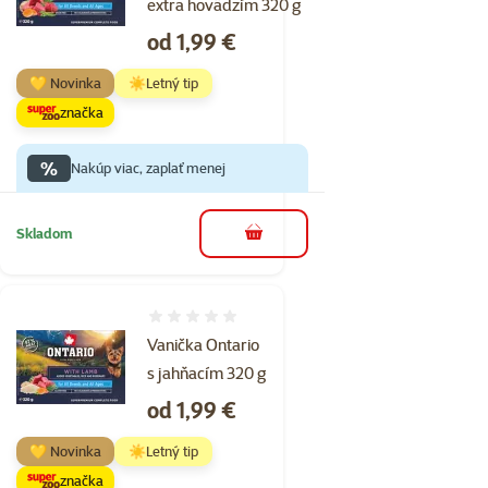
extra hovädzím 320 g
Cena
od 1,99 €
💛 Novinka
☀️Letný tip
značka
%
Nakúp viac, zaplať menej
Skladom
do košíka
Hodnotenie 0%
Vanička Ontario
s jahňacím 320 g
Cena
od 1,99 €
💛 Novinka
☀️Letný tip
značka