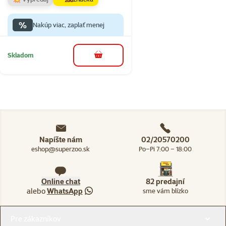
%
Nakúp viac, zaplať menej
Skladom
do košíka
Napíšte nám
02/20570200
eshop@superzoo.sk
Po–Pi 7:00 – 18:00
Online chat
82 predajní
alebo
WhatsApp
sme vám blízko
Menu v pätičke
Pre zákazníkov