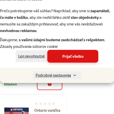
do košíka
Prečo potrebujeme váš súhlas? Napríklad, aby sme si
zapamätali,
čo máte v košíku
, aby ste mohli ľahko zistiť
stav objednávky
a
Hodnotenie 0%
nemusíte sa zakaždým prihlasovať, aby sme vás neobťažovali
Ontario vanička
nevhodnou reklamou
.
Chicken with
vegetable 320 g
Ďakujeme,
s vašimi údajmi budeme zaobchádzať s rešpektom
.
Cena
od 1,99 €
Zásady používania súborov cookie
Len nevyhnutné
Prijať všetko
💥 Výpredaj
značka
%
Nakúp viac, zaplať menej
Podrobné nastavenia
Skladom
do košíka
Hodnotenie 0%
Ontario vanička