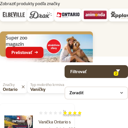
Zobraziť produkty podľa značky
Aktuálne akcie
Super zoo
magazín
Prelistovať
Parametrický filter
Vybrané filtre
Produkty v kategorii Konzervy a kapsičky pre psov
Filtrovať
2
Značky
Typ mokrého krmiva
Ontario
Vaničky
Zoradiť
1×
Hodnotenie 80%, počet hodnotení: 1
hodnotenie
Vanička Ontario s