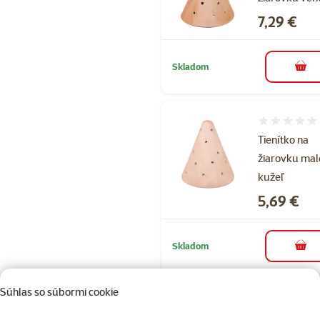
Cena
7,29 €
Skladom
do k
Hodnotenie 
Tienítko na
žiarovku mal
kužeľ
Cena
5,69 €
Skladom
do k
Súhlas so súbormi cookie