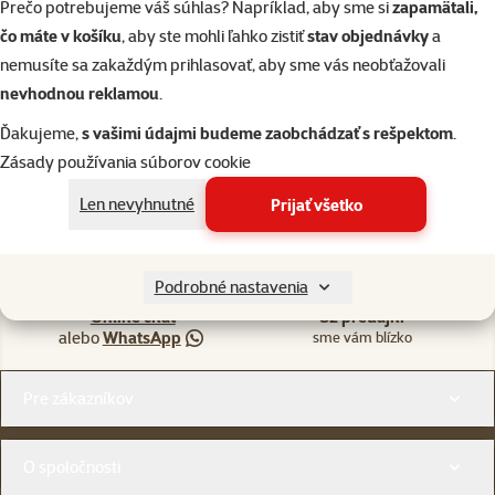
Prečo potrebujeme váš súhlas? Napríklad, aby sme si
zapamätali,
čo máte v košíku
, aby ste mohli ľahko zistiť
stav objednávky
a
82 predajní, sme blízko vás
nemusíte sa zakaždým prihlasovať, aby sme vás neobťažovali
Naši odborníci v predajni sú vám vždy k dispozícii, aby vám
nevhodnou reklamou
.
poradili
Ďakujeme,
s vašimi údajmi budeme zaobchádzať s rešpektom
.
Zásady používania súborov cookie
Len nevyhnutné
Prijať všetko
Napíšte nám
02/20570200
eshop@superzoo.sk
Po–Pi 7:00 – 18:00
Podrobné nastavenia
Online chat
82 predajní
alebo
WhatsApp
sme vám blízko
Menu v pätičke
Pre zákazníkov
O spoločnosti