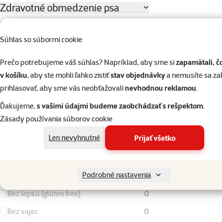
Zdravotné obmedzenie psa
Bez zdravotných obmedzení
0
Súhlas so súbormi cookie
Citlivé trávenie a zažívanie
0
Oslabená imunita
0
Prečo potrebujeme váš súhlas? Napríklad, aby sme si
zapamätali, č
v košíku
, aby ste mohli ľahko zistiť
stav objednávky
a nemusíte sa z
Alergie psa
prihlasovať, aby sme vás neobťažovali
nevhodnou reklamou
.
Bez špecifických potrieb
0
Ďakujeme,
s vašimi údajmi budeme zaobchádzať s rešpektom
.
Zásady používania súborov cookie
Jeden zdroj bielkoviny (monoproteín)
0
Len nevyhnutné
Prijať všetko
Bez hovädzieho
0
Bez rýb
0
Podrobné nastavenia
Bez kurčaťa
0
Bez lepku (gluten free)
0
Bez vajec
0