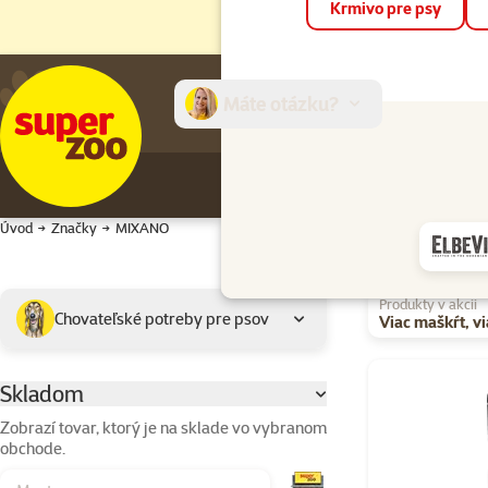
Krmivo pre psy
Máte otázku?
E-sh
Úvod
Značky
MIXANO
Podkategória
Vybrané filtre
Produkty v akcii
Chovateľské potreby pre psov
Viac maškŕt, vi
Výrobky značk
Skladom
Parametrický filter
Zobrazí tovar, ktorý je na sklade vo vybranom
obchode.