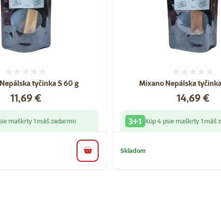
Hodnotenie 0%
Hodnote
Nepálska tyčinka S 60 g
Mixano Nepálska tyčink
Cena
Cena
11,69 €
14,69 €
3+1
sie maškrty 1 máš zadarmo
Kúp 4 psie maškrty 1 máš
Skladom
do košíka