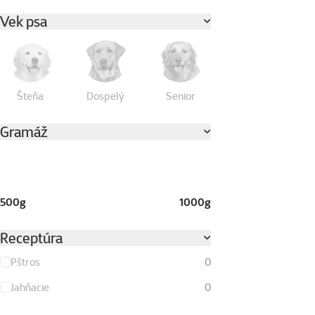
Vek psa
Šteňa
Dospelý
Senior
Gramáž
500g
1000g
Receptúra
Pštros
0
Jahňacie
0