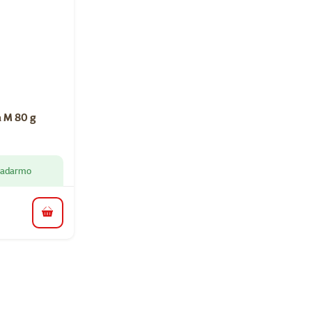
nie 0%
a M 80 g
 zadarmo
do košíka