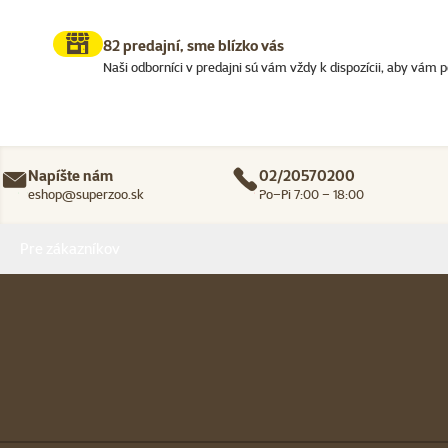
82 predajní, sme blízko vás
Naši odborníci v predajni sú vám vždy k dispozícii, aby vám p
Napíšte nám
02/20570200
eshop@superzoo.sk
Po–Pi 7:00 – 18:00
Menu v pätičke
Pre zákazníkov