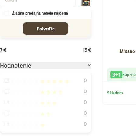
Žiadna predajňa nebola nájdená
cena od-do
Potvrďte
7 €
15 €
Mixano 
Hodnotenie
3+1
Kúp 4 p
Hodnotenie 100%
0
Hodnotenie 80%
0
Skladom
Hodnotenie 60%
0
Hodnotenie 40%
0
Hodnotenie 20%
0