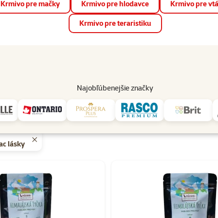
Krmivo pre mačky
Krmivo pre hlodavce
Krmivo pre vt
📱 Stiahnite si novú aplikáciu Super zoo.
Viac informácií
Krmivo pre teraristiku
op
Akcie a zľavy
Predajne
Služby
Poradňa
Pomáh
82
Najobľúbenejšie značky
MIXANO
ac lásky
y MIXANO