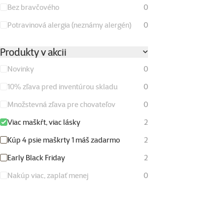
Bez bravčového
0
Potravinová alergia (neznámy alergén)
0
Produkty v akcii
Novinky
0
10% zľava pred inventúrou skladu
0
Množstevná zľava pre chovateľov
0
Viac maškŕt, viac lásky
2
Kúp 4 psie maškrty 1 máš zadarmo
2
Early Black Friday
2
Nakúp viac, zaplať menej
0