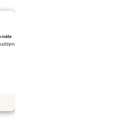
o máte
akaždým