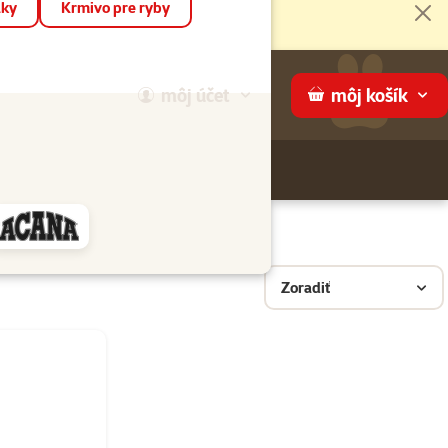
áky
Krmivo pre ryby
Zat
môj
účet
môj
košík
Hľadaj
ame
Zoradiť