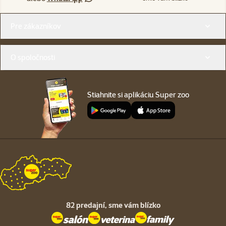
Menu v pätičke
Pre zákazníkov
O spoločnosti
Stiahnite si aplikáciu Super zoo
82 predajní,
sme vám blízko