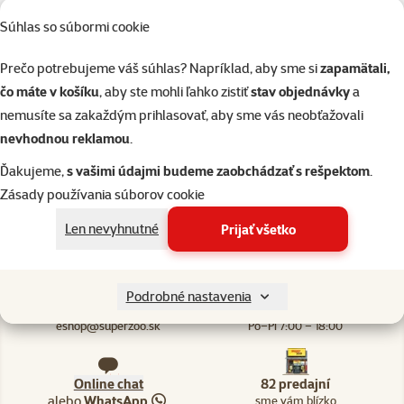
Súhlas so súbormi cookie
Skladom
do k
Prečo potrebujeme váš súhlas? Napríklad, aby sme si
zapamätali,
čo máte v košíku
, aby ste mohli ľahko zistiť
stav objednávky
a
nemusíte sa zakaždým prihlasovať, aby sme vás neobťažovali
nevhodnou reklamou
.
Ďakujeme,
s vašimi údajmi budeme zaobchádzať s rešpektom
.
82 predajní, sme blízko vás
Naši odborníci v predajni sú vám vždy k dispozícii, aby vám
Zásady používania súborov cookie
poradili
Len nevyhnutné
Prijať všetko
Podrobné nastavenia
Napíšte nám
02/20570200
eshop@superzoo.sk
Po–Pi 7:00 – 18:00
Online chat
82 predajní
alebo
WhatsApp
sme vám blízko