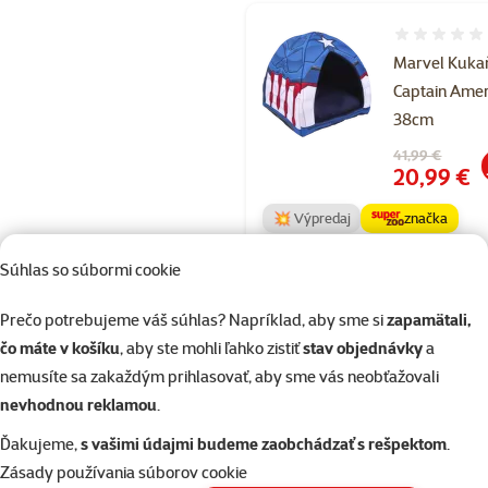
Hodnotenie 
Marvel Kuka
Captain Amer
38cm
Pôvodná cena
41,99 €
Cena
20,99 €
💥 Výpredaj
značka
Súhlas so súbormi cookie
Skladom
do k
Prečo potrebujeme váš súhlas? Napríklad, aby sme si
zapamätali,
čo máte v košíku
, aby ste mohli ľahko zistiť
stav objednávky
a
nemusíte sa zakaždým prihlasovať, aby sme vás neobťažovali
Hodnotenie 
Marvel Hrač
nevhodnou reklamou
.
Captain Amer
Ďakujeme,
s vašimi údajmi budeme zaobchádzať s rešpektom
.
26cm
Zásady používania súborov cookie