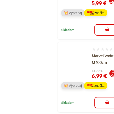
Cena
5,99 €
-
💥 Výpredaj
značka
Skladom
do k
Hodnotenie 
Marvel Vodí
M 100cm
Pôvodná cena
13,99 €
Z
Cena
6,99 €
-
💥 Výpredaj
značka
Skladom
do k