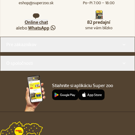
eshop@superzoo.sk
Po–Pi 7:00 – 18:00
Online chat
82 predajní
alebo
WhatsApp
sme vám blízko
Menu v pätičke
Pre zákazníkov
O spoločnosti
Stiahnite si aplikáciu Super zoo