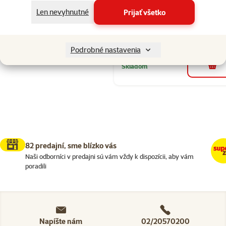
Pôvodná cena
16,99 €
Z
Cena
8,49 €
-
Len nevyhnutné
Prijať všetko
💥 Výpredaj
značka
Podrobné nastavenia
Skladom
do k
82 predajní, sme blízko vás
Naši odborníci v predajni sú vám vždy k dispozícii, aby vám
poradili
Napíšte nám
02/20570200