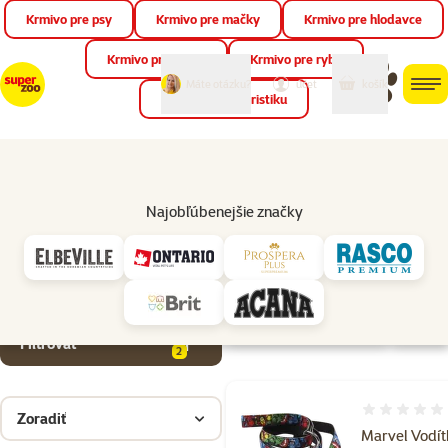
Krmivo pre psy
Krmivo pre mačky
Krmivo pre hlodavce
Zat
📱 Stiahnite si novú aplikáciu Super zoo.
Viac informácií
Krmivo pre vtáky
Krmivo pre ryby
môj
môj
Máte otázku?
košík
účet
men
Krmivo pre teraristiku
Hľad
Značky
Marvel
Najobľúbenejšie značky
Parametrický filter
Vybrané filtre
Výrobky značky Marvel
Podkategória
Chovateľské
potreby pre psov
Lanko / páska / reťaz
Produkty
Pásik
Early B
Filtrovať
2
Hodnotenie 
Zoradiť
Marvel Vodí