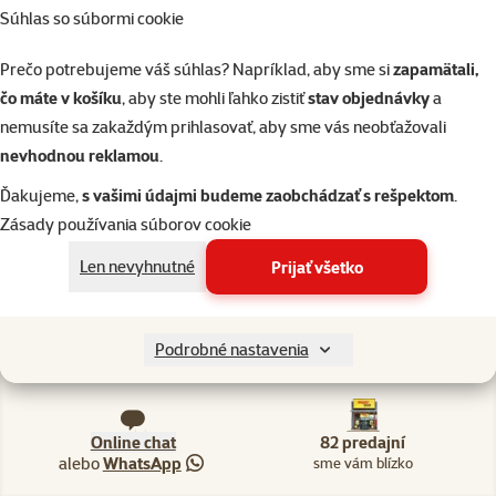
Skladom
Súhlas so súbormi cookie
do k
Prečo potrebujeme váš súhlas? Napríklad, aby sme si
zapamätali,
čo máte v košíku
, aby ste mohli ľahko zistiť
stav objednávky
a
nemusíte sa zakaždým prihlasovať, aby sme vás neobťažovali
nevhodnou reklamou
.
82 predajní, sme blízko vás
Ďakujeme,
s vašimi údajmi budeme zaobchádzať s rešpektom
.
Naši odborníci v predajni sú vám vždy k dispozícii, aby vám
Zásady používania súborov cookie
poradili
Len nevyhnutné
Prijať všetko
Podrobné nastavenia
Napíšte nám
02/20570200
eshop@superzoo.sk
Po–Pi 7:00 – 18:00
Online chat
82 predajní
alebo
WhatsApp
sme vám blízko