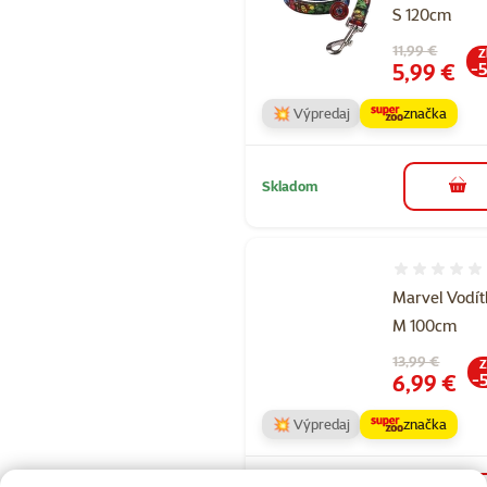
S 120cm
Pôvodná cena
11,99 €
Z
Cena
5,99 €
-
💥 Výpredaj
značka
Skladom
do k
Hodnotenie 
Marvel Vodí
M 100cm
Pôvodná cena
13,99 €
Z
Cena
6,99 €
-
💥 Výpredaj
značka