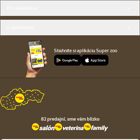
Menu v pätičke
Pre zákazníkov
O spoločnosti
Stiahnite si aplikáciu Super zoo
82 predajní,
sme vám blízko