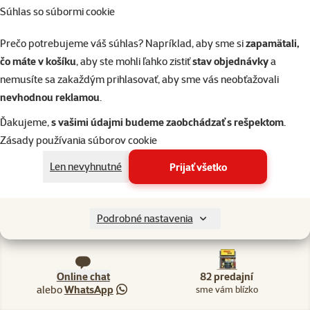
Skladom
Súhlas so súbormi cookie
do k
Prečo potrebujeme váš súhlas? Napríklad, aby sme si
zapamätali,
čo máte v košíku
, aby ste mohli ľahko zistiť
stav objednávky
a
nemusíte sa zakaždým prihlasovať, aby sme vás neobťažovali
nevhodnou reklamou
.
82 predajní, sme blízko vás
Ďakujeme,
s vašimi údajmi budeme zaobchádzať s rešpektom
.
Naši odborníci v predajni sú vám vždy k dispozícii, aby vám
Zásady používania súborov cookie
poradili
Len nevyhnutné
Prijať všetko
Podrobné nastavenia
Napíšte nám
02/20570200
eshop@superzoo.sk
Po–Pi 7:00 – 18:00
Online chat
82 predajní
alebo
WhatsApp
sme vám blízko