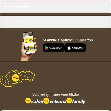
Menu v pätičke
Pre zákazníkov
O spoločnosti
Stiahnite si aplikáciu Super zoo
82 predajní,
sme vám blízko