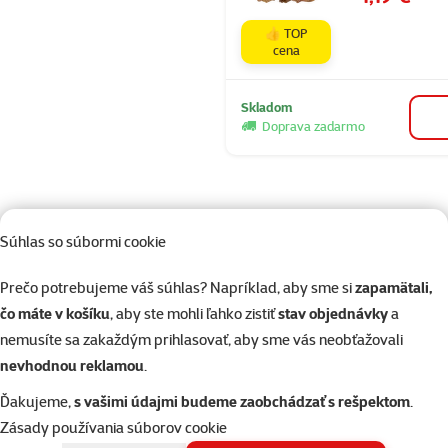
👍 TOP
cena
Skladom
Doprava zadarmo
Súhlas so súbormi cookie
82 predajní, sme blízko vás
Prečo potrebujeme váš súhlas? Napríklad, aby sme si
zapamätali,
Naši odborníci v predajni sú vám vždy k dispozícii, aby vám
čo máte v košíku
, aby ste mohli ľahko zistiť
stav objednávky
a
poradili
nemusíte sa zakaždým prihlasovať, aby sme vás neobťažovali
nevhodnou reklamou
.
Ďakujeme,
s vašimi údajmi budeme zaobchádzať s rešpektom
.
Napíšte nám
02/20570200
Zásady používania súborov cookie
eshop@superzoo.sk
Po–Pi 7:00 – 18:00