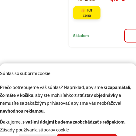
👍 TOP
cena
Skladom
Súhlas so súbormi cookie
82 predajní, sme blízko vás
Prečo potrebujeme váš súhlas? Napríklad, aby sme si
zapamätali,
Naši odborníci v predajni sú vám vždy k dispozícii, aby vám
čo máte v košíku
, aby ste mohli ľahko zistiť
stav objednávky
a
poradili
nemusíte sa zakaždým prihlasovať, aby sme vás neobťažovali
nevhodnou reklamou
.
Ďakujeme,
s vašimi údajmi budeme zaobchádzať s rešpektom
.
Napíšte nám
02/20570200
Zásady používania súborov cookie
eshop@superzoo.sk
Po–Pi 7:00 – 18:00