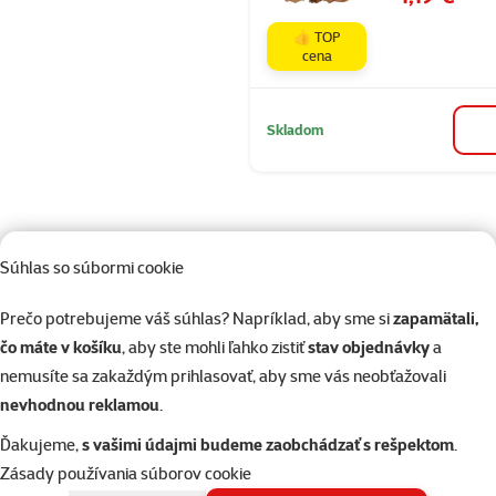
👍 TOP
cena
Skladom
Súhlas so súbormi cookie
82 predajní, sme blízko vás
Prečo potrebujeme váš súhlas? Napríklad, aby sme si
zapamätali,
Naši odborníci v predajni sú vám vždy k dispozícii, aby vám
čo máte v košíku
, aby ste mohli ľahko zistiť
stav objednávky
a
poradili
nemusíte sa zakaždým prihlasovať, aby sme vás neobťažovali
nevhodnou reklamou
.
Ďakujeme,
s vašimi údajmi budeme zaobchádzať s rešpektom
.
Napíšte nám
02/20570200
Zásady používania súborov cookie
eshop@superzoo.sk
Po–Pi 7:00 – 18:00