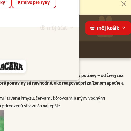
áky
Krmivo pre ryby
Zat
môj
účet
môj
košík
Hľadaj
ame
 Článok prináša prehľad vhodných typov potravy – od živej cez
oré potraviny sú nevhodné, ako reagovať pri zníženom apetíte a
bami, larvami hmyzu, červami, kôrovcami a inými vodnými
 prirodzenú stravu čo najlepšie.