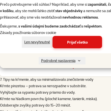
Stres alebo choroba môžu spôsobiť odmietanie potravy.
Prečo potrebujeme váš súhlas? Napríklad, aby sme si
zapamätali, č
Obmedziť kŕmenie pri chorobe a aktuálny stav konzultovať s veterin
v košíku
, aby ste mohli ľahko zistiť
stav objednávky
a nemusíte sa z
prihlasovať, aby sme vás neobťažovali
nevhodnou reklamou
.
1×
hodnotenie
💥 Výpredaj
Hodnotenie 100%, počet hodnote
Juwel akvárium set Rio LED 240
Ďakujeme,
s vašimi údajmi budeme zaobchádzať s rešpektom
.
Pôvodná cena
379 €
Zľava
Zásady používania súborov cookie
Cena
265,30 €
-30 %
Len nevyhnutné
Prijať všetko
Podrobné nastavenia
Nedostupné
7. Tipy na kŕmenie, aby sa minimalizovalo znečistenie vody
Kŕmte pinzetou – potrava sa nerozpadne v substráte.
Vyhýbajte sa sypaniu potravy priamo do vody.
Kŕmte na hladkom povrchu (ploché kamene, tanierik, miska).
Odoberajte zvyšky potravy do 15–20 minút.