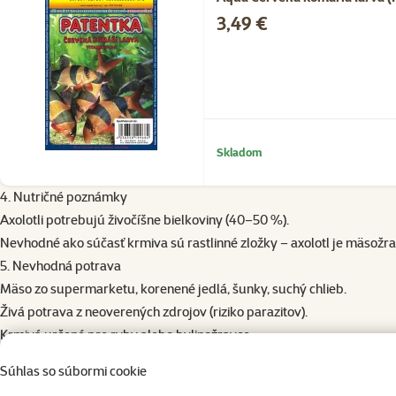
Cena
3,49 €
Skladom
4. Nutričné poznámky
Axolotli potrebujú živočíšne bielkoviny (40–50 %).
Nevhodné ako súčasť krmiva sú rastlinné zložky – axolotl je mäsožra
5. Nevhodná potrava
Mäso zo supermarketu, korenené jedlá, šunky, suchý chlieb.
Živá potrava z neoverených zdrojov (riziko parazitov).
Krmivá určené pre ryby alebo bylinožravce.
6. Sezónne a zdravotné výkyvy
Súhlas so súbormi cookie
V zime klesá apetít – je to prirodzené.