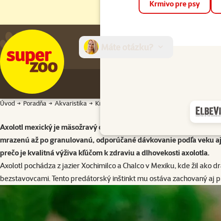
Krmivo pre psy
Máte otázku?
E-sh
Úvod
Poradňa
Akvaristika
Kŕmenie
Kŕmenie axolotla mexického
Axolotl mexický je mäsožravý obojživelník s prirodzeným predátor
mrazenú až po granulovanú, odporúčané dávkovanie podľa veku aj pr
prečo je kvalitná výživa kľúčom k zdraviu a dlhovekosti axolotla.
Axolotl pochádza z jazier Xochimilco a Chalco v Mexiku, kde žil ako
bezstavovcami. Tento predátorský inštinkt mu ostáva zachovaný aj pr