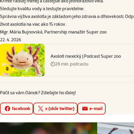
Kŕmte radšej menej a častejšie ako jednorazovo veľa.
Sledujte kvalitu vody a testujte pravidelne.
Správna výživa axolotla je základom jeho zdravia a dlhovekosti. O
život axolotla na viac ako 15 rokov.
Mgr. Mária Bujnovská, Partnership manažér Super zoo
22. 4. 2026
Axolotl mexický | Podcast Super zoo
28 min. podcastu
Páčil sa vám článok? Zdieľajte ho ďalej!
facebook
x (skôr twitter)
e-mail