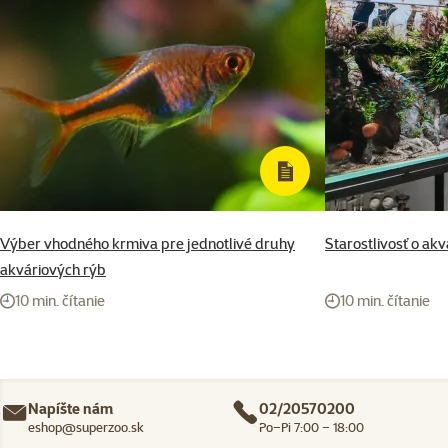
Výber vhodného krmiva pre jednotlivé druhy
Starostlivosť o a
akváriových rýb
10 min. čítanie
10 min. čítanie
Napíšte nám
02/20570200
eshop@superzoo.sk
Po–Pi 7:00 – 18:00