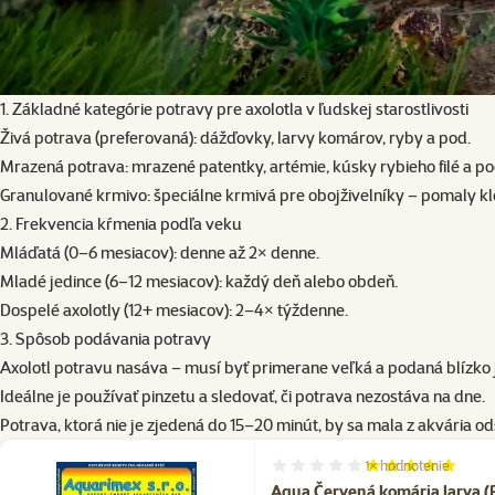
1. Základné kategórie potravy pre axolotla v ľudskej starostlivosti
Živá potrava (preferovaná): dážďovky, larvy komárov, ryby a pod.
Mrazená potrava: mrazené patentky, artémie, kúsky rybieho filé a po
Granulované krmivo: špeciálne krmivá pre obojživelníky – pomaly kl
2. Frekvencia kŕmenia podľa veku
Mláďatá (0–6 mesiacov): denne až 2× denne.
Mladé jedince (6–12 mesiacov): každý deň alebo obdeň.
Dospelé axolotly (12+ mesiacov): 2–4× týždenne.
3. Spôsob podávania potravy
Axolotl potravu nasáva – musí byť primerane veľká a podaná blízko 
Ideálne je používať pinzetu a sledovať, či potrava nezostáva na dne.
Potrava, ktorá nie je zjedená do 15–20 minút, by sa mala z akvária ods
1×
hodnotenie
Hodnotenie 100%, počet hodnote
Aqua Červená komária larva (