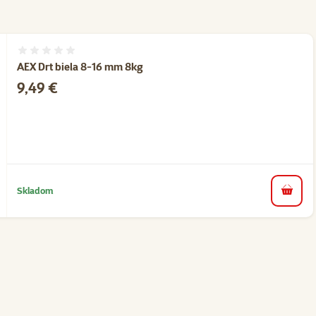
Hodnotenie 0%
AEX Drt biela 8-16 mm 8kg
Cena
9,49 €
Skladom
do koš