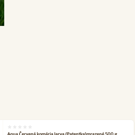
Hodnotenie 0%
Aqua Červená komária larva (Patentka)mrazené 500 g