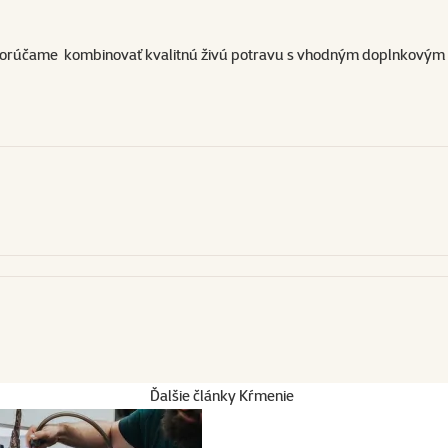
dporúčame kombinovať kvalitnú živú potravu s vhodným doplnkovým k
Ďalšie články Kŕmenie