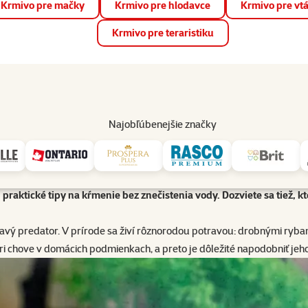
Krmivo pre mačky
Krmivo pre hlodavce
Krmivo pre vt
📱 Stiahnite si novú aplikáciu Super zoo.
Viac informácií
Krmivo pre teraristiku
op
Akcie a zľavy
Predajne
Služby
Poradňa
Pomáh
82
Najobľúbenejšie značky
Kŕmenie axolotla mexického
ským správaním, ktoré je potrebné rešpektovať aj v domácom chove.
aktické tipy na kŕmenie bez znečistenia vody. Dozviete sa tiež, kt
 dravý predator. V prírode sa živí rôznorodou potravou: drobnými ry
i chove v domácich podmienkach, a preto je dôležité napodobniť jeho