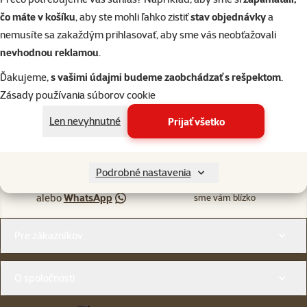
Skladom
čo máte v košíku
, aby ste mohli ľahko zistiť
stav objednávky
a
do košíka
nemusíte sa zakaždým prihlasovať, aby sme vás neobťažovali
nevhodnou reklamou
.
Ďakujeme,
s vašimi údajmi budeme zaobchádzať s rešpektom
.
Zásady používania súborov cookie
Len nevyhnutné
Prijať všetko
Napíšte nám
02/20570200
eshop@superzoo.sk
Po–Pi 7:00 – 18:00
Podrobné nastavenia
Online chat
82 predajní
alebo
WhatsApp
sme vám blízko
Menu v pätičke
Pre zákazníkov
O spoločnosti