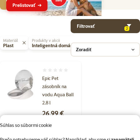
Prelistovať
Parametrický filter
Vybrané filtre
Produkty v kategorii Napájačky
Filtrovať
2
Materiál
Produkty v akcii
Plast
Inteligentná domácnosť
Zoradiť
Hodnotenie 0%
Epic Pet
zásobník na
vodu Aqua Ball
2,8 l
Cena
26,99 €
Súhlas so súbormi cookie
💥 Výpredaj
značka
Prečo potrebujeme váš súhlas? Napríklad, aby sme si
zapamätali,