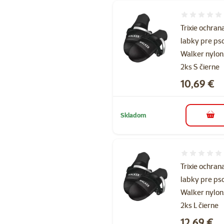
Hodnotenie 
Trixie ochran
labky pre ps
Walker nylon
2ks S čierne
Cena
10,69 €
Skladom
do k
Hodnotenie 
Trixie ochran
labky pre ps
Walker nylon
2ks L čierne
Cena
12,69 €