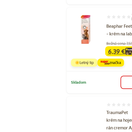
Hodnotenie 1
Beaphar Fee
- krém na la
Bežná cena 7,5
6,39 €
family
ce
☀️Letný tip
značka
Skladom
Hodnotenie 
TraumaPet
krém na hoje
rán cremor A