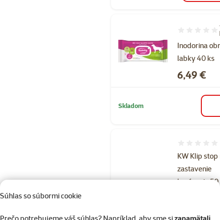
Hodnotenie 1
Inodorina ob
labky 40 ks
Cena
6,49 €
Skladom
Hodnotenie 
KW Klip stop
zastavenie
krvácania 50
Cena
Súhlas so súbormi cookie
14,69 €
Prečo potrebujeme váš súhlas? Napríklad, aby sme si
zapamätali,