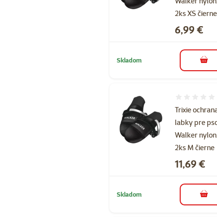
Walker nylon
2ks XS čiern
Cena
6,99 €
Skladom
do k
Hodnotenie 
Trixie ochran
labky pre ps
Walker nylon
2ks M čierne
Cena
11,69 €
Skladom
do k