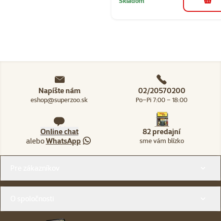
Skladom
do k
Napíšte nám
02/20570200
eshop@superzoo.sk
Po–Pi 7:00 – 18:00
Online chat
82 predajní
alebo
WhatsApp
sme vám blízko
Menu v pätičke
Pre zákazníkov
O spoločnosti