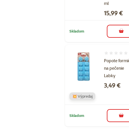
ml
Cena
15,99 €
Skladom
do k
Hodnotenie 
Popote formi
na pečenie
Labky
Cena
3,49 €
💥 Výpredaj
Skladom
do k