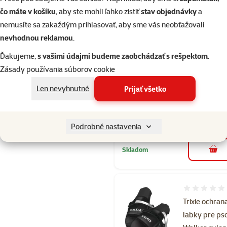
Skladom
čo máte v košíku
, aby ste mohli ľahko zistiť
stav objednávky
a
do k
nemusíte sa zakaždým prihlasovať, aby sme vás neobťažovali
nevhodnou reklamou
.
Hodnotenie 
Ďakujeme,
s vašimi údajmi budeme zaobchádzať s rešpektom
.
Trixie ochran
Zásady používania súborov cookie
labky pre ps
Walker nylon
Len nevyhnutné
Prijať všetko
2ks XXL čier
Cena
12,99 €
Podrobné nastavenia
Skladom
do k
Hodnotenie 
Trixie ochran
labky pre ps