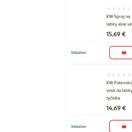
Hodnotenie 
KW Sprej na
labky aloe v
Cena
15,69 €
Skladom
do k
Hodnotenie 
KW Potevok
vosk na labk
tyčinka
Cena
14,69 €
Skladom
do k