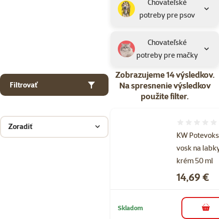
Chovateľské
potreby pre psov
Chovateľské
potreby pre mačky
Zobrazujeme 14 výsledkov.
Na spresnenie výsledkov
Filtrovať
použite filter.
Hodnotenie 
Zoradiť
KW Potevok
vosk na labk
krém 50 ml
Cena
14,69 €
Skladom
do k