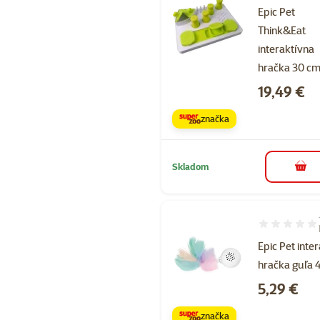
Epic Pet
Think&Eat
interaktívna
hračka 30 c
Cena
19,49 €
značka
Skladom
do k
Hodnotenie 2
Epic Pet inte
hračka guľa 
Cena
5,29 €
značka