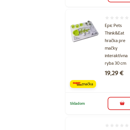
Hodnotenie 
Epic Pets
Think&Eat
hračka pre
mačky
interaktívna
ryba 30 cm
Cena
19,29 €
značka
Skladom
do k
Hodnotenie 