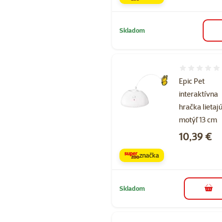
Skladom
Hodnotenie 
Epic Pet
interaktívna
hračka lietaj
motýľ 13 cm
Cena
10,39 €
značka
Skladom
do k