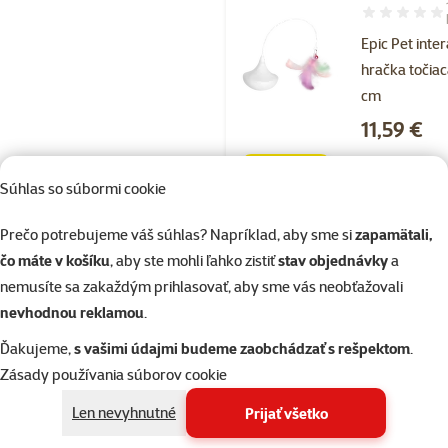
Hodnotenie 1
Epic Pet inte
hračka točiac
cm
Cena
11,59 €
značka
Súhlas so súbormi cookie
Prečo potrebujeme váš súhlas? Napríklad, aby sme si
zapamätali,
Skladom
čo máte v košíku
, aby ste mohli ľahko zistiť
stav objednávky
a
nemusíte sa zakaždým prihlasovať, aby sme vás neobťažovali
nevhodnou reklamou
.
Hodnotenie 7
Epic Pet Thi
Ďakujeme,
s vašimi údajmi budeme zaobchádzať s rešpektom
.
Shuffle inter
Zásady používania súborov cookie
hračka 20x3
Len nevyhnutné
Prijať všetko
Cena
8,89 €