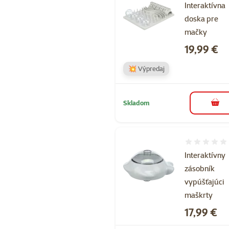
Interaktívna
doska pre
mačky
Cena
19,99 €
💥 Výpredaj
Skladom
do k
Hodnotenie 
Interaktívny
zásobník
vypúšťajúci
maškrty
Cena
17,99 €