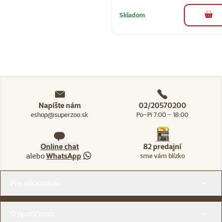
Skladom
do k
Napíšte nám
02/20570200
eshop@superzoo.sk
Po–Pi 7:00 – 18:00
Online chat
82 predajní
alebo
WhatsApp
sme vám blízko
Menu v pätičke
Pre zákazníkov
O spoločnosti