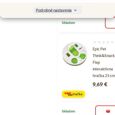
značka
Podrobné nastavenia
Skladom
Hodnotenie 
Epic Pet
Think&Snack
Flap
interaktívna
hračka 23 c
Cena
9,69 €
značka
Skladom
do k