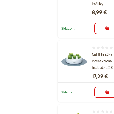
králiky
Cena
8,99 €
Skladom
do k
Hodnotenie 
Cat It hračka
interaktívna
hrabačka 2.0
Cena
17,29 €
Skladom
do k
Hodnotenie 