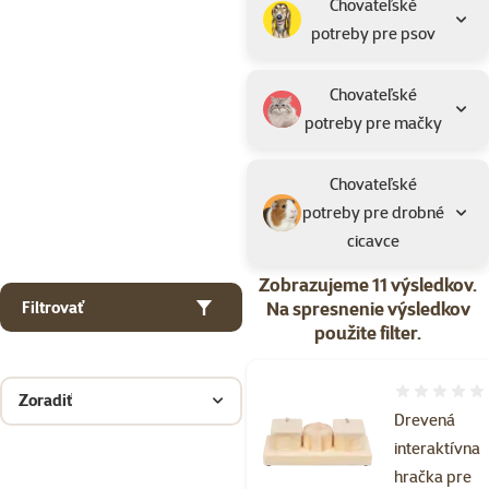
Chovateľské
potreby pre psov
Chovateľské
potreby pre mačky
Chovateľské
potreby pre drobné
cicavce
Zobrazujeme 11 výsledkov.
Na spresnenie výsledkov
Filtrovať
použite filter.
Hodnotenie 
Zoradiť
Drevená
interaktívna
hračka pre