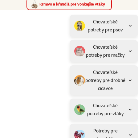
Krmivo a kŕmidlá pre vonkajšie vtáky
Parametrický filter
Vybrané filtre
Produkty na dopyt "Krmivo pre vtáky"
Podkategória
Chovateľské
potreby pre psov
Chovateľské
potreby pre mačky
Chovateľské
potreby pre drobné
cicavce
Chovateľské
potreby pre vtáky
Potreby pre