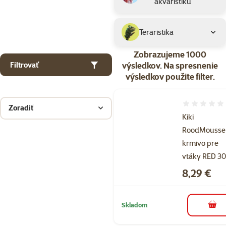
akvaristiku
Teraristika
Zobrazujeme 1000
výsledkov.
Na spresnenie
Filtrovať
výsledkov použite filter.
Hodnotenie 
Zoradiť
Kiki
RoodMousse
krmivo pre
vtáky RED 30
Cena
8,29 €
Skladom
do k