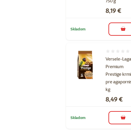
750 g
Cena
8,19 €
Skladom
do k
Hodnotenie 
Versele-Lag
Premium
Prestige krm
pre agaporni
kg
Cena
8,49 €
Skladom
do k