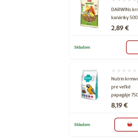
Hodnotenie 1
DARWINs krm
kanáriky 500
Cena
2,89 €
Skladom
Hodnotenie 
Nutrin krmiv
pre veľké
papagáje 750
Cena
8,19 €
Skladom
do k