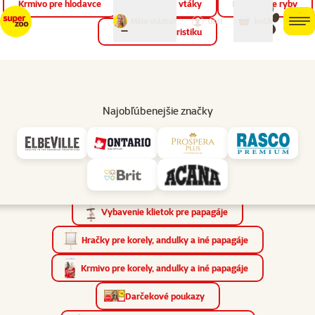
Krmivo pre hlodavce
Krmivo pre vtáky
Krmivo pre ryby
môj
môj
Máte otázku?
košík
účet
men
Krmivo pre teraristiku
Hľad
Vyhľadávanie
Najobľúbenejšie značky
Výsledky vyhľadávania pre „Krmivo pre vtáky“
Produkty
(1542×)
Články a rady
(86×)
Obchody
(0×)
Nájdené kategórie
(29×)
Vybavenie klietok pre papagáje
Hračky pre korely, andulky a iné papagáje
Krmivo pre korely, andulky a iné papagáje
Darčekové poukazy