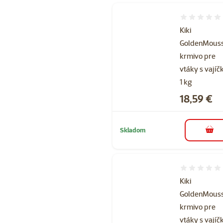
Hodnotenie 
Kiki
GoldenMous
krmivo pre
vtáky s vají
1 kg
Cena
18,59 €
Skladom
do k
Hodnotenie 
Kiki
GoldenMous
krmivo pre
vtáky s vají