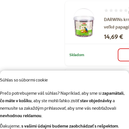
Hodnotenie 1
DARWINs krm
veľké papagá
Cena
14,69 €
Skladom
Hodnotenie 
Súhlas so súbormi cookie
DARWINs
krmivo pre
Prečo potrebujeme váš súhlas? Napríklad, aby sme si
zapamätali,
drobné exot
čo máte v košíku
, aby ste mohli ľahko zistiť
stav objednávky
a
500 g
nemusíte sa zakaždým prihlasovať, aby sme vás neobťažovali
Cena
2,89 €
nevhodnou reklamou
.
Ďakujeme,
s vašimi údajmi budeme zaobchádzať s rešpektom
.