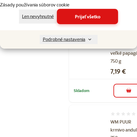
Zásady používania súborov cookie
Skladom
do k
Len nevyhnutné
Prijať všetko
Hodnotenie 
Nutrin natur
Podrobné nastavenia
krmivo pre
veľké papag
750 g
Cena
7,19 €
Skladom
do k
Hodnotenie 
WM PUUR
krmivo andu