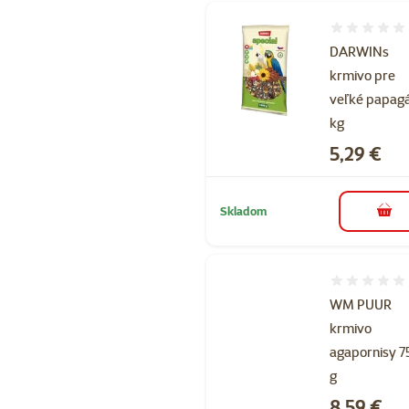
Hodnotenie 
DARWINs
krmivo pre
veľké papagá
kg
Cena
5,29 €
Skladom
do k
Hodnotenie 
WM PUUR
krmivo
agapornisy 7
g
Cena
8,59 €