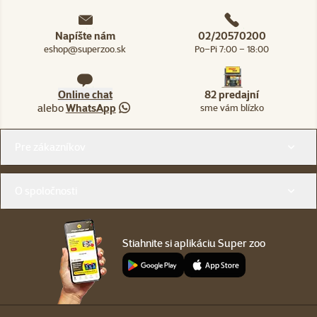
Napíšte nám
02/20570200
eshop@superzoo.sk
Po–Pi 7:00 – 18:00
Online chat
82 predajní
alebo
WhatsApp
sme vám blízko
Menu v pätičke
Pre zákazníkov
O spoločnosti
Stiahnite si aplikáciu Super zoo