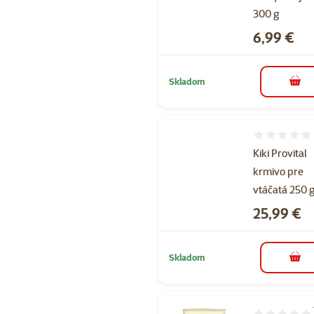
300 g
Cena
6,99 €
Skladom
do k
Hodnotenie 
Kiki Provital
krmivo pre
vtáčatá 250 
Cena
25,99 €
Skladom
do k