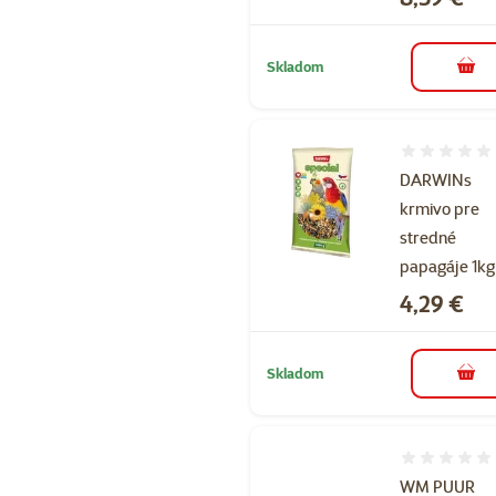
Skladom
do k
Hodnotenie 
DARWINs
krmivo pre
stredné
papagáje 1kg
Cena
4,29 €
Skladom
do k
Hodnotenie 
WM PUUR