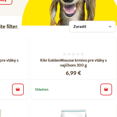
e filter.
Zoradiť
nie 0%
Hodnotenie 0%
re vtáky s
Kiki GoldenMousse krmivo pre vtáky s
vajíčkom 300 g
Cena
6,99 €
Skladom
do košíka
do koš