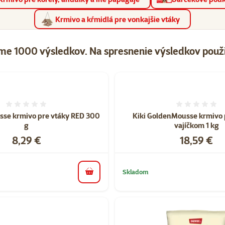
Krmivo a kŕmidlá pre vonkajšie vtáky
me 1000 výsledkov.
Na spresnenie výsledkov použit
t "Krmivo pre vtáky"
Hodnotenie 0%
Hodnote
sse krmivo pre vtáky RED 300
Kiki GoldenMousse krmivo p
g
vajíčkom 1 kg
Cena
Cena
8,29 €
18,59 €
Skladom
do košíka