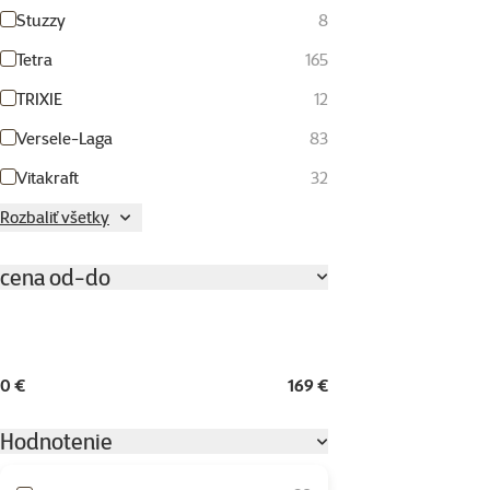
Stuzzy
8
Tetra
165
TRIXIE
12
Versele-Laga
83
Vitakraft
32
Rozbaliť všetky
cena od-do
0 €
169 €
Hodnotenie