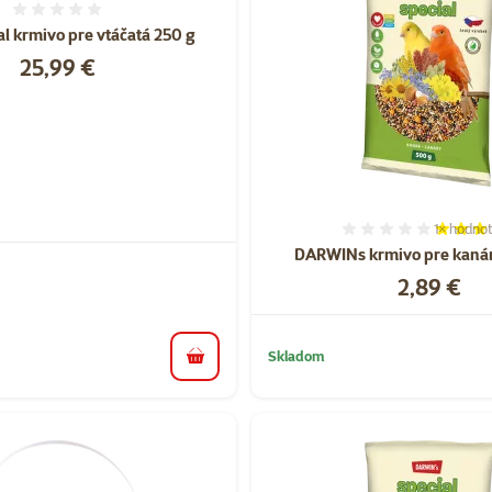
Hodnotenie 0%
tal krmivo pre vtáčatá 250 g
Cena
25,99 €
1×
hodnot
Hodnoten
DARWINs krmivo pre kanár
Cena
2,89 €
Skladom
do košíka