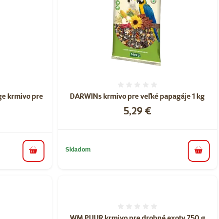
nie 0%
Hodnotenie 0%
ge krmivo pre
DARWINs krmivo pre veľké papagáje 1 kg
Cena
5,29 €
Skladom
do koš
do košíka
Hodnotenie 0%
WM PUUR krmivo pre drobné exoty 750 g