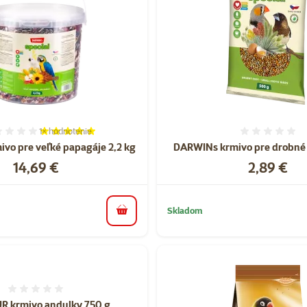
1×
hodnotenie
Hodnotenie 100%, počet hodnotení: 1
Hodnote
vo pre veľké papagáje 2,2 kg
DARWINs krmivo pre drobné 
Cena
Cena
14,69 €
2,89 €
Skladom
do košíka
Hodnotenie 0%
 krmivo andulky 750 g