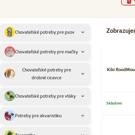
Podkategória
Vybrané filtre
Zobrazuje
Chovateľské potreby pre psov
Produkty na dopy
Chovateľské potreby pre mačky
Kiki RoodMou
Chovateľské potreby pre
drobné cicavce
Chovateľské potreby pre vtáky
Skladom
Potreby pre akvaristiku