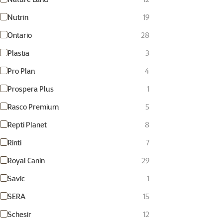
Nutrin
19
Ontario
28
Plastia
3
Pro Plan
4
Prospera Plus
1
Rasco Premium
5
Repti Planet
8
Rinti
7
Royal Canin
29
Savic
1
SERA
15
Schesir
12