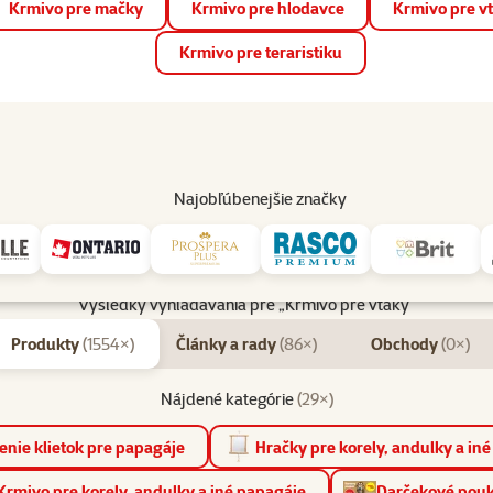
Krmivo pre mačky
Krmivo pre hlodavce
Krmivo pre v
📱 Stiahnite si novú aplikáciu Super zoo.
Viac informácií
Krmivo pre teraristiku
op
Akcie a zľavy
Predajne
Služby
Poradňa
Pomáh
82
Najobľúbenejšie značky
Výsledky vyhľadávania pre „Krmivo pre vtáky“
Produkty
(1554×)
Články a rady
(86×)
Obchody
(0×)
Nájdené kategórie
(29×)
nie klietok pre papagáje
Hračky pre korely, andulky a in
Krmivo pre korely, andulky a iné papagáje
Darčekové pou