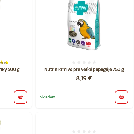
enie
ie 100%, počet hodnotení: 1
Hodnotenie 0%
iky 500 g
Nutrin krmivo pre veľké papagáje 750 g
Cena
8,19 €
Skladom
do košíka
do koš
Hodnotenie 0%