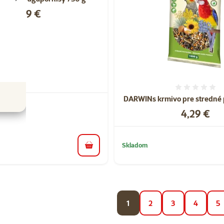
Cena
8,59 €
Hodnote
DARWINs krmivo pre stredné 
Cena
4,29 €
Skladom
do košíka
1
2
3
4
5