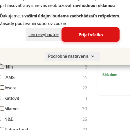
Exo Terra
2
prihlasovať, aby sme vás neobťažovali
nevhodnou reklamou
.
Felix
3
Ďakujeme,
s vašimi údajmi budeme zaobchádzať s rešpektom
.
Zásady používania súborov cookie
Ferplast
32
Len nevyhnutné
Prijať všetko
Fitmin
9
Gourmet
12
Podrobné nastavenia
Hikari
11
Hill's
2
Skladom
IAMS
14
Josera
22
Kattovit
1
Miamor
30
N&D
25
Nature Land
12