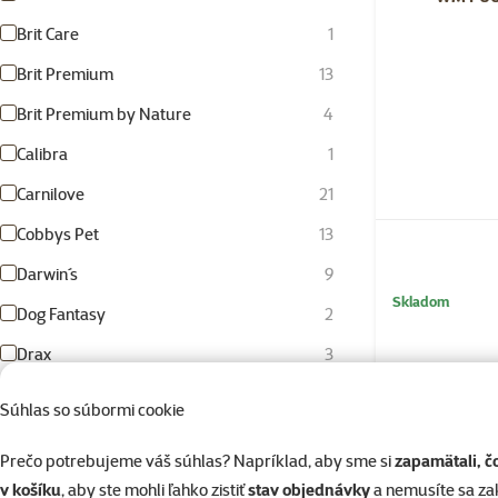
Brit Care
1
Brit Premium
13
Brit Premium by Nature
4
Calibra
1
Carnilove
21
Cobbys Pet
13
Darwin´s
9
Skladom
Dog Fantasy
2
Drax
3
Dupla
7
Súhlas so súbormi cookie
Epic Pet
13
Prečo potrebujeme váš súhlas? Napríklad, aby sme si
zapamätali, č
Eukanuba
15
v košíku
, aby ste mohli ľahko zistiť
stav objednávky
a nemusíte sa z
WM PUUR 