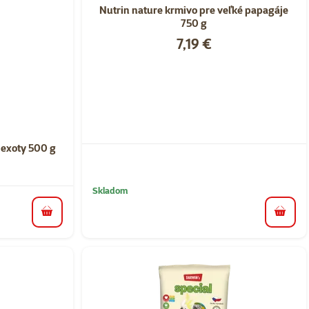
Nutrin nature krmivo pre veľké papagáje
750 g
Cena
7,19 €
nie 0%
exoty 500 g
Skladom
do koš
do košíka