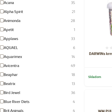
Acana
35
Alpha Spirit
21
Animonda
28
Apetit
1
Applaws
33
AQUAEL
6
DARWINs krmi
Aquarimex
14
Avicentra
49
Beaphar
18
Skladom
Beatrix
13
Bird Jewel
36
Blue River Diets
4
Brit Animals
4
WM PUUR