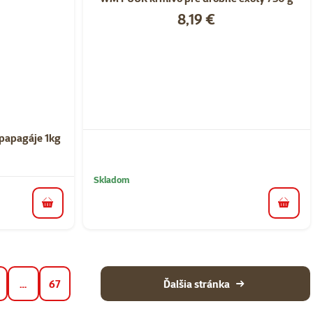
Cena
8,19 €
nie 0%
papagáje 1kg
Skladom
do koš
do košíka
…
67
Ďalšia stránka