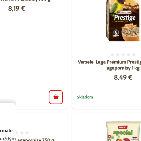
Cena
8,19 €
Hodnote
Versele-Laga Premium Presti
agapornisy 1 kg
Cena
8,49 €
Skladom
do košíka
o máte
Hodnotenie 0%
akaždým
krmivo agapornisy 750 g