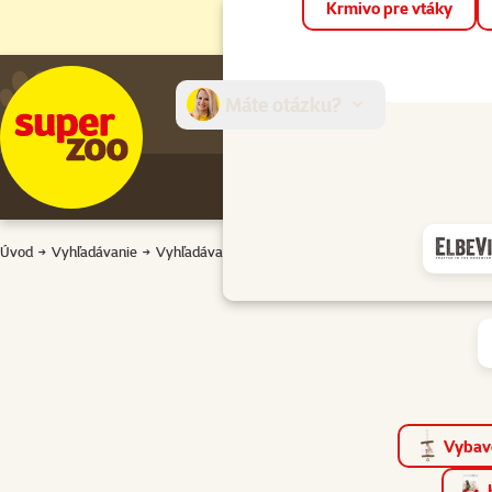
Krmivo pre vtáky
Máte otázku?
E-sh
Úvod
Vyhľadávanie
Vyhľadávanie
Vybave