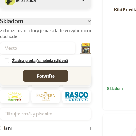
Teraristika
Kiki Provi
Skladom
Parametrický filter
Zobrazí tovar, ktorý je na sklade vo vybranom
obchode.
Žiadna predajňa nebola nájdená
Značky
Potvrďte
Skladom
Filtrujte značky písaním
8in1
1