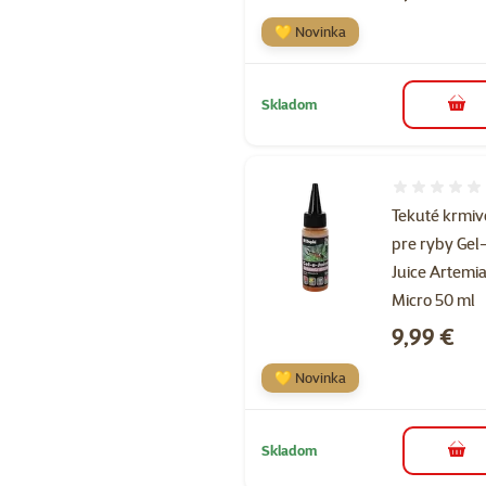
💛 Novinka
Skladom
do k
Hodnotenie 
Tekuté krmiv
pre ryby Gel
Juice Artemi
Micro 50 ml
Cena
9,99 €
💛 Novinka
Skladom
do k