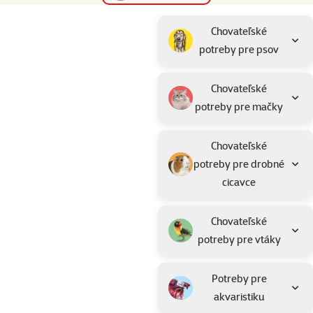
Parametrický filter
Vybrané filtre
Produkty na dopyt "Krmivo pre ryby"
Podkategória
Chovateľské
potreby pre psov
Chovateľské
potreby pre mačky
Chovateľské
potreby pre drobné
cicavce
Chovateľské
potreby pre vtáky
Potreby pre
akvaristiku