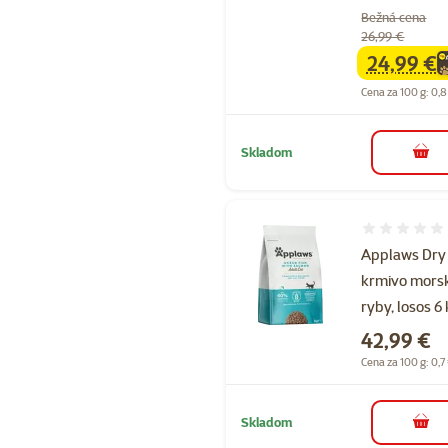
Bežná cena
26,99 €
24,99 €
family
ce
Cena za 100 g: 0,8
Skladom
do k
Hodnotenie 
Applaws Dry
krmivo mors
ryby, losos 6
Cena
42,99 €
Cena za 100 g: 0,7
Skladom
do k