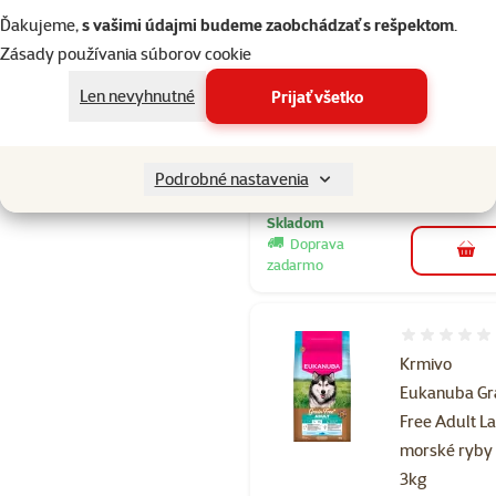
Eukanuba Gr
Ďakujeme,
s vašimi údajmi budeme zaobchádzať s rešpektom
.
Free Adult L
Zásady používania súborov cookie
morské ryby
Len nevyhnutné
Prijať všetko
12kg
Cena
64,90 €
Cena za 100 g: 0,5
Podrobné nastavenia
Skladom
Doprava
do k
zadarmo
Hodnotenie 
Krmivo
Eukanuba Gr
Free Adult L
morské ryby
3kg