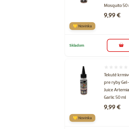
Mosquito 50
Cena
9,99 €
💛 Novinka
Skladom
do k
Hodnotenie 
Tekuté krmiv
pre ryby Gel
Juice Artemi
Garlic 50 ml
Cena
9,99 €
💛 Novinka