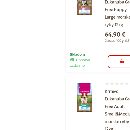
Eukanuba Gr
Free Puppy
Large morsk
ryby 12kg
Cena
64,90 €
Cena za 100 g: 0,5
Skladom
Doprava
do k
zadarmo
Hodnotenie 
Krmivo
Eukanuba Gr
Free Adult
Small&Med
morské ryby
12kg