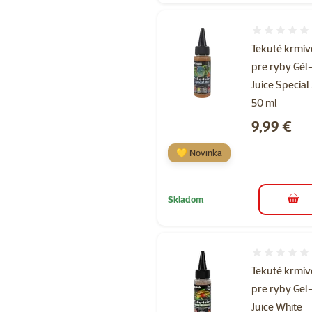
Hodnotenie 
Tekuté krmiv
pre ryby Gél
Juice Special
50 ml
Cena
9,99 €
💛 Novinka
Skladom
do k
Hodnotenie 
Tekuté krmiv
pre ryby Gel
Juice White