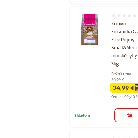
Hodnotenie 
Krmivo
Eukanuba Gr
Free Puppy
Small&Med
morské ryby
3kg
Bežná cena
26,99 €
24,99 €
family
ce
Cena za 100 g: 0,8
Skladom
do k