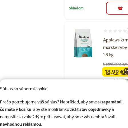
Skladom
do k
Hodnotenie 8
Applaws krm
morské ryby 
1,8 kg
Bežná cena 19,
18,99 €
family
ce
Cena za 100 g: 1,1 
Súhlas so súbormi cookie
Skladom
Prečo potrebujeme váš súhlas? Napríklad, aby sme si
zapamätali,
čo máte v košíku
, aby ste mohli ľahko zistiť
stav objednávky
a
nemusíte sa zakaždým prihlasovať, aby sme vás neobťažovali
Hodnotenie 
nevhodnou reklamou
.
Krmivo