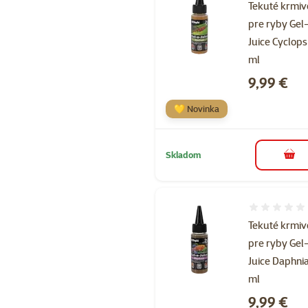
Tekuté krmiv
pre ryby Gel
Juice Cyclops
ml
Cena
9,99 €
💛 Novinka
Skladom
do k
Hodnotenie 
Tekuté krmiv
pre ryby Gel
Juice Daphni
ml
Cena
9,99 €