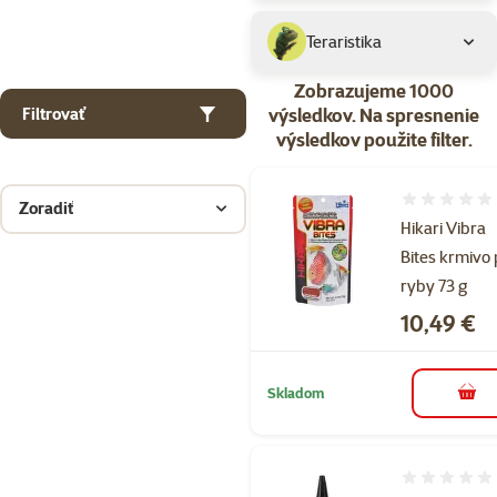
Teraristika
Zobrazujeme 1000
výsledkov.
Na spresnenie
Filtrovať
výsledkov použite filter.
Hodnotenie 
Zoradiť
Hikari Vibra
Bites krmivo
ryby 73 g
Cena
10,49 €
Skladom
do k
Hodnotenie 