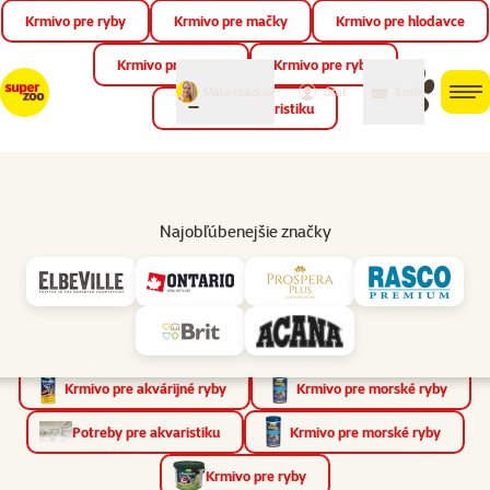
Krmivo pre ryby
Krmivo pre mačky
Krmivo pre hlodavce
Zat
📱 Stiahnite si novú aplikáciu Super zoo.
Viac informácií
Krmivo pre vtáky
Krmivo pre ryby
môj
môj
Máte otázku?
košík
účet
men
Krmivo pre teraristiku
Hľad
Vyhľadávanie
Najobľúbenejšie značky
Výsledky vyhľadávania pre „Krmivo pre ryby“
Produkty
(1455×)
Články a rady
(74×)
Obchody
(0×)
Nájdené kategórie
(29×)
Krmivo pre akvárijné ryby
Krmivo pre morské ryby
Potreby pre akvaristiku
Krmivo pre morské ryby
Krmivo pre ryby