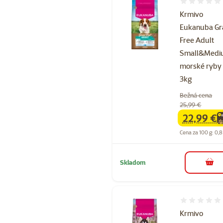
Hodnotenie 
Krmivo
Eukanuba Gr
Free Adult
Small&Med
morské ryby
3kg
Bežná cena
25,99 €
22,99 €
family
ce
Cena za 100 g: 0,8
Skladom
do k
Hodnotenie 
Krmivo