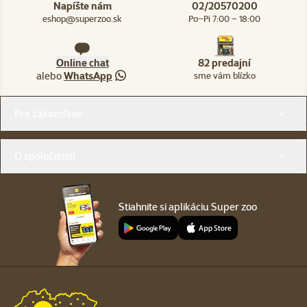
Napíšte nám
02/20570200
eshop@superzoo.sk
Po–Pi 7:00 – 18:00
Online chat
82 predajní
alebo
WhatsApp
sme vám blízko
Menu v pätičke
Pre zákazníkov
O spoločnosti
Stiahnite si aplikáciu Super zoo