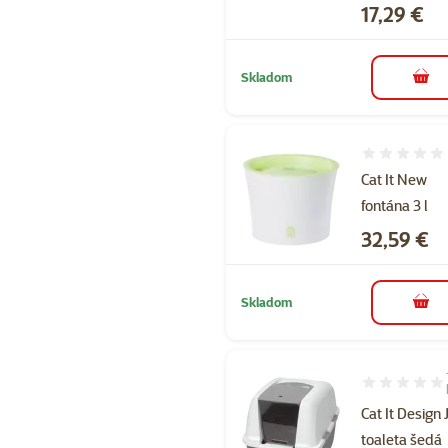
Cena
17,29 €
Skladom
do k
Hodnotenie 
Cat It New
fontána 3 l
Cena
32,59 €
Skladom
do k
Hodnotenie 1
Cat It Desig
toaleta šedá