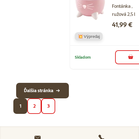
Fontánka ,
ružová 2,5 l
Cena
41,99 €
💥 Výpredaj
Skladom
do k
Ďalšia stránka
1
2
3