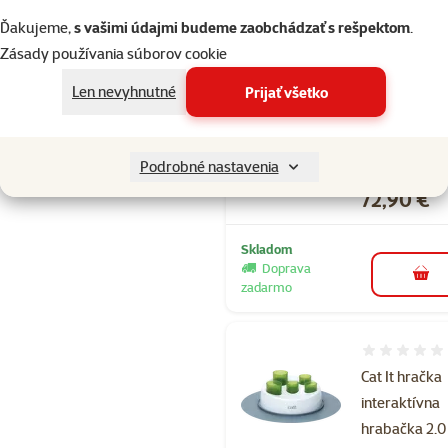
Skladom
do k
Ďakujeme,
s vašimi údajmi budeme zaobchádzať s rešpektom
.
Zásady používania súborov cookie
Len nevyhnutné
Prijať všetko
Hodnotenie 
Cat it prepra
pre mačky
modrá
Podrobné nastavenia
Cena
72,90 €
Skladom
Doprava
do k
zadarmo
Hodnotenie 
Cat It hračka
interaktívna
hrabačka 2.0