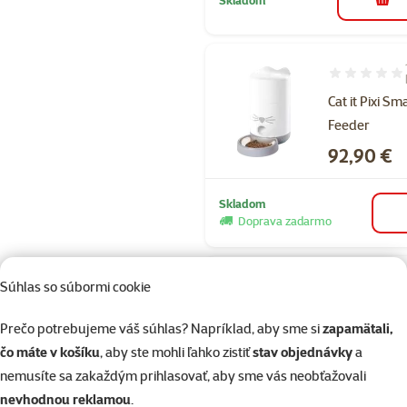
do k
Hodnotenie 1
Cat it Pixi Sm
Feeder
Cena
92,90 €
Skladom
Doprava zadarmo
Súhlas so súbormi cookie
Hodnotenie 
Cat It guľová
Prečo potrebujeme váš súhlas? Napríklad, aby sme si
zapamätali,
dráha 2.0
čo máte v košíku
, aby ste mohli ľahko zistiť
stav objednávky
a
Cena
16,49 €
nemusíte sa zakaždým prihlasovať, aby sme vás neobťažovali
nevhodnou reklamou
.