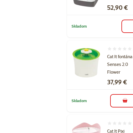
Cena
52,90 €
Skladom
Hodnotenie 
Cat It fontána
Senses 2.0
Flower
Cena
37,99 €
Skladom
do k
Hodnotenie 
Cat It Pixi