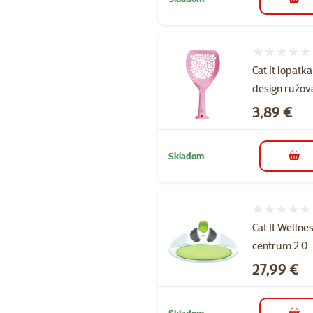
do k
Hodnotenie 
Cat It lopatka
design ružov
Cena
3,89 €
Skladom
do k
Hodnotenie 
Cat It Wellne
centrum 2.0
Cena
27,99 €
Skladom