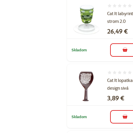
Hodnotenie 
Cat It labyrin
strom 2.0
Cena
26,49 €
Skladom
do k
Hodnotenie 
Cat It lopatka
design sivá
Cena
3,89 €
Skladom
do k