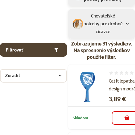
Chovateľské
potreby pre drobné
cicavce
Zobrazujeme 31 výsledkov.
Na spresnenie výsledkov
Filtrovať
použite filter.
Hodnotenie 
Zoradiť
Cat It lopatka
design modr
Cena
3,89 €
Skladom
do k