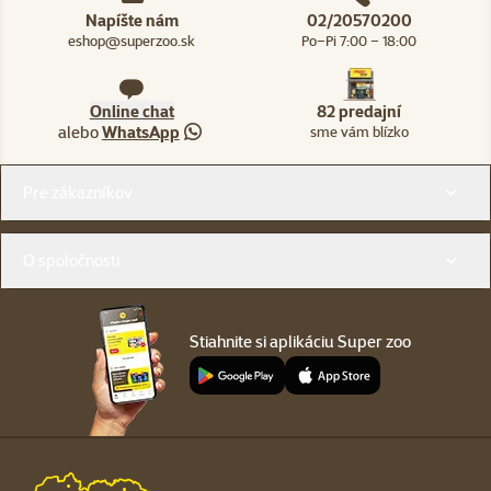
Napíšte nám
02/20570200
eshop@superzoo.sk
Po–Pi 7:00 – 18:00
Online chat
82 predajní
alebo
WhatsApp
sme vám blízko
Menu v pätičke
Pre zákazníkov
O spoločnosti
Stiahnite si aplikáciu Super zoo