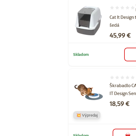
Hodnotenie 1
Cat It Design 
šedá
Cena
45,99 €
Skladom
Hodnotenie 
Škrabadlo C
IT Design Se
Cena
18,59 €
💥 Výpredaj
Skladom