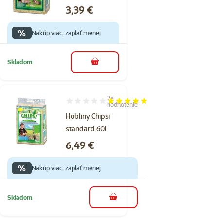
Cena
3,39 €
%
Nakúp viac, zaplať menej
Skladom
do košíka
2×
Hodnotenie 100%, počet hodnotení: 2
hodnotenie
Hobliny Chipsi
standard 60l
Cena
6,49 €
%
Nakúp viac, zaplať menej
Skladom
do košíka