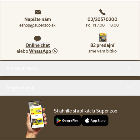
Napíšte nám
02/20570200
eshop@superzoo.sk
Po–Pi 7:00 – 18:00
Online chat
82 predajní
alebo
WhatsApp
sme vám blízko
Menu v pätičke
Pre zákazníkov
O spoločnosti
Stiahnite si aplikáciu Super zoo