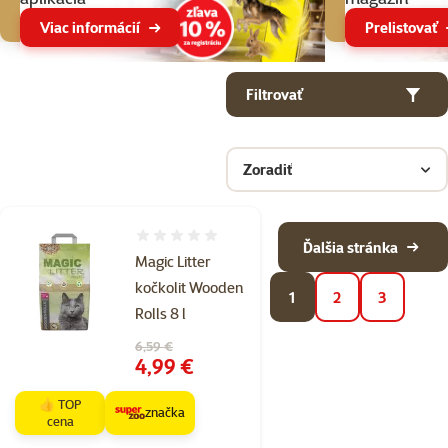
Viac informácií
Prelistovať
Parametrický filter
Vybrané filtre
Produkty v kategorii Podstielky pre hlodavce a králiky
Filtrovať
Zoradiť
Hodnotenie 0%
Ďalšia stránka
Magic Litter
kočkolit Wooden
1
2
3
Rolls 8 l
Pôvodná cena
6,59 €
Cena
4,99 €
👍 TOP
značka
cena