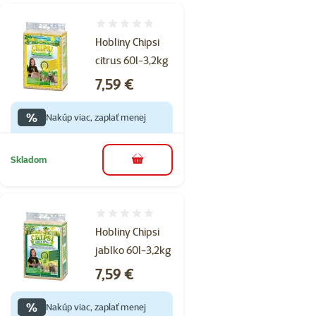
Hodnotenie 0%
Hobliny Chipsi
citrus 60l-3,2kg
Cena
7,59 €
%
Nakúp viac, zaplať menej
Skladom
do košíka
Hodnotenie 0%
Hobliny Chipsi
jablko 60l-3,2kg
Cena
7,59 €
%
Nakúp viac, zaplať menej