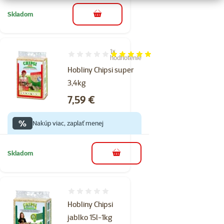
Skladom
do košíka
1×
Hodnotenie 100%, počet hodnotení: 1
hodnotenie
Hobliny Chipsi super
3,4kg
Cena
7,59 €
%
Nakúp viac, zaplať menej
Skladom
do košíka
Hodnotenie 0%
Hobliny Chipsi
jablko 15l-1kg