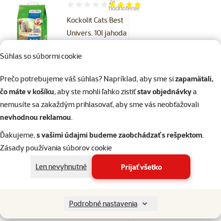
2×
Hodnotenie 80%, počet hodnotení: 2
hodnotenie
Kockolit Cats Best
Univers. 10l jahoda
Cena
8,89 €
Súhlas so súbormi cookie
%
Nakúp viac, zaplať menej
Prečo potrebujeme váš súhlas? Napríklad, aby sme si
zapamätali,
čo máte v košíku
, aby ste mohli ľahko zistiť
stav objednávky
a
Skladom
nemusíte sa zakaždým prihlasovať, aby sme vás neobťažovali
do košíka
nevhodnou reklamou
.
Ďakujeme,
s vašimi údajmi budeme zaobchádzať s rešpektom
.
Hodnotenie 0%
Zásady používania súborov cookie
Hobliny Chipsi
citrus 15L-1kg
Len nevyhnutné
Prijať všetko
Cena
3,39 €
Podrobné nastavenia
%
Nakúp viac, zaplať menej