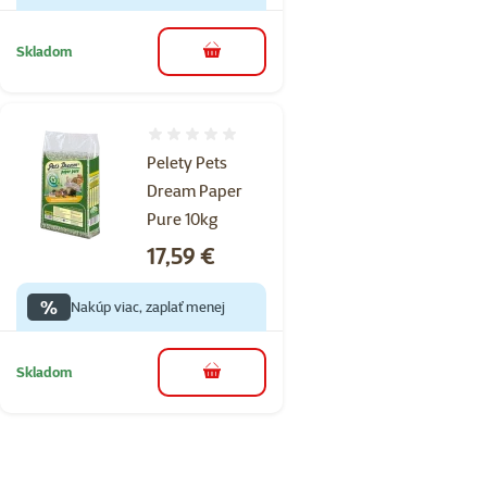
Skladom
do košíka
Hodnotenie 0%
Pelety Pets
Dream Paper
Pure 10kg
Cena
17,59 €
%
Nakúp viac, zaplať menej
Skladom
do košíka