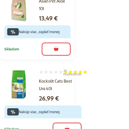
Asan Pet Aloe
10l
Cena
13,49 €
%
Nakúp viac, zaplať menej
Skladom
do košíka
2×
Hodnotenie 100%, počet hodnotení: 2
hodnotenie
Kockolit Cats Best
Uni.40l
Cena
26,99 €
%
Nakúp viac, zaplať menej
Skladom