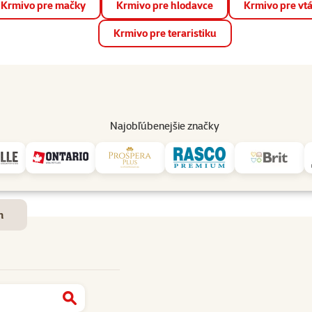
Krmivo pre mačky
Krmivo pre hlodavce
Krmivo pre vt
📱 Stiahnite si novú aplikáciu Super zoo.
Viac informácií
Krmivo pre teraristiku
op
Akcie a zľavy
Predajne
Služby
Poradňa
Pomáh
82
Najobľúbenejšie značky
Dostupnosť a doručenie
m
Najít