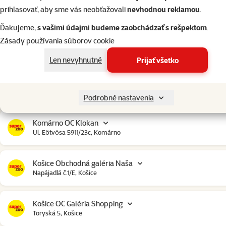
Chorvátsky Grob OC Klokan
prihlasovať, aby sme vás neobťažovali
nevhodnou reklamou
.
Obchodná ulica 4849/4D, Chorvátsky Grob
Ďakujeme,
s vašimi údajmi budeme zaobchádzať s rešpektom
.
Zásady používania súborov cookie
Ilava OC Idea
Štúrova 82, Ilava
Len nevyhnutné
Prijať všetko
Komárno City Market
Bratislavská cesta 4579, Komárno
Podrobné nastavenia
Komárno OC Klokan
Ul. Eötvösa 5911/23c, Komárno
Košice Obchodná galéria Naša
Napájadlá č.1/E, Košice
Košice OC Galéria Shopping
Toryská 5, Košice