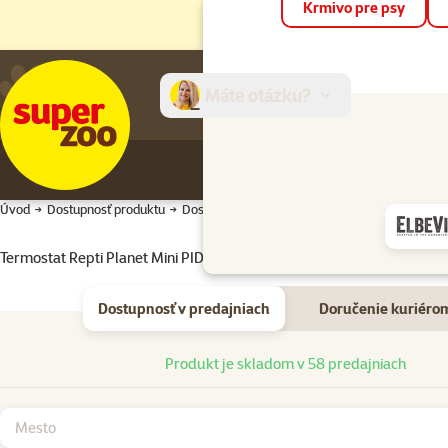
Krmivo pre psy
Máte otázku?
E-sh
Úvod
Dostupnosť produktu
Dostupnosť produktu
Termostat Repti Planet Mini PID 300W
Dostupnosť v predajniach
Doručenie kuriéro
Dostupnosť v predajniach
Produkt je skladom v 58 predajniach