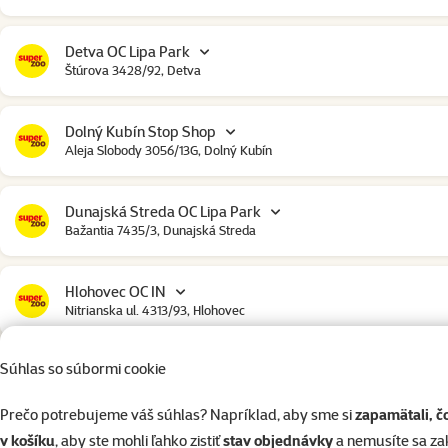
Detva OC Lipa Park
Štúrova 3428/92, Detva
Dolný Kubín Stop Shop
Aleja Slobody 3056/13G, Dolný Kubín
Dunajská Streda OC Lipa Park
Bažantia 7435/3, Dunajská Streda
Hlohovec OC IN
Nitrianska ul. 4313/93, Hlohovec
Súhlas so súbormi cookie
Humenné
Družstevná 6445/42, Humenné
Prečo potrebujeme váš súhlas? Napríklad, aby sme si
zapamätali, č
v košíku
, aby ste mohli ľahko zistiť
stav objednávky
a nemusíte sa z