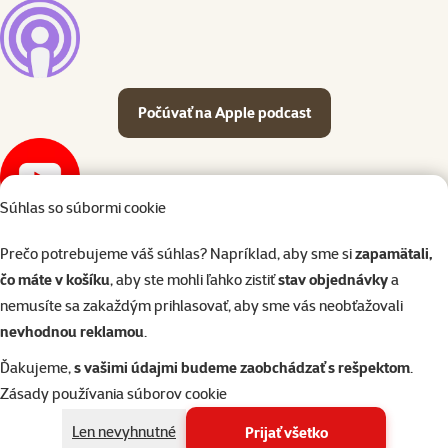
Počúvať na Apple podcast
Súhlas so súbormi cookie
Sledovať na YouTube
Prečo potrebujeme váš súhlas? Napríklad, aby sme si
zapamätali,
čo máte v košíku
, aby ste mohli ľahko zistiť
stav objednávky
a
O epizóde
nemusíte sa zakaždým prihlasovať, aby sme vás neobťažovali
nevhodnou reklamou
.
3×
hodnotenie
Ďakujeme,
s vašimi údajmi budeme zaobchádzať s rešpektom
.
Hodnotenie 100%, počet hodnotení: 3
Ontario Adult Large Beef & Brown Rice 20kg
Zásady používania súborov cookie
Pôvodná cena
89,90 €
Len nevyhnutné
Prijať všetko
Cena
80,90 €