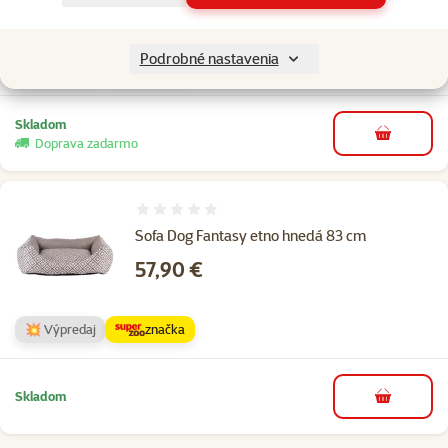
Cena za 100 g: 0,4 €
👍 TOP
Podrobné nastavenia
značka
cena
Skladom
do košíka
Doprava zadarmo
Hodnotenie 0%
Sofa Dog Fantasy etno hnedá 83 cm
Cena
57,90 €
💥 Výpredaj
značka
Skladom
do košíka