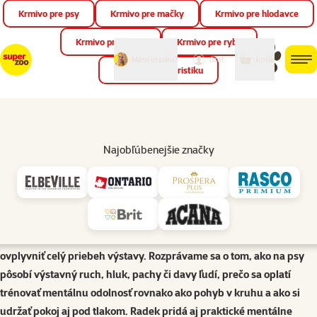
Krmivo pre psy
Krmivo pre mačky
Krmivo pre hlodavce
Zat
📱 Stiahnite si novú aplikáciu Super zoo.
Viac informácií
Krmivo pre vtáky
Krmivo pre ryby
môj
môj
Máte otázku?
košík
účet
men
Krmivo pre teraristiku
Hľad
Poradňa pre psy
Dog Show Mind | Podcast Super zoo
Najobľúbenejšie značky
Výstavný kruh nie je len o správnom postoji, pohybe a technike –
veľkú úlohu v ňom zohráva aj psychika človeka aj psa. Hosťom
epizódy je Mgr. Radek Blažo, predseda Klubu tibetských plemien,
poradca chovu a ambasador značky Amelum, ktorý vysvetlí, ako sa
emócie handlera prenášajú na psa a prečo môže nervozita
ovplyvniť celý priebeh výstavy. Rozprávame sa o tom, ako na psy
pôsobí výstavný ruch, hluk, pachy či davy ľudí, prečo sa oplatí
trénovať mentálnu odolnosť rovnako ako pohyb v kruhu a ako si
udržať pokoj aj pod tlakom. Radek pridá aj praktické mentálne