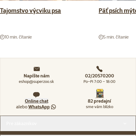
Tajomstvo výcviku psa
Päť psích mýt
10 min. čítanie
5 min. čítanie
Napíšte nám
02/20570200
eshop@superzoo.sk
Po–Pi 7:00 – 18:00
Online chat
82 predajní
alebo
WhatsApp
sme vám blízko
Menu v pätičke
Pre zákazníkov