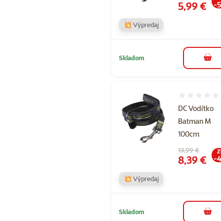
Cena
5,99 €
-
💥 Výpredaj
Skladom
do k
Hodnotenie 
DC Vodítko
Batman M
100cm
Pôvodná cena
13,99 €
Z
Cena
8,39 €
-
💥 Výpredaj
Skladom
do k