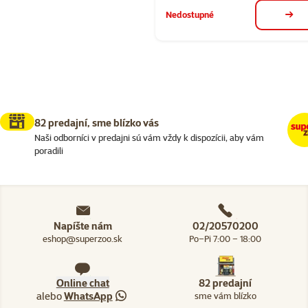
Nedostupné
deta
82 predajní, sme blízko vás
Naši odborníci v predajni sú vám vždy k dispozícii, aby vám
poradili
Napíšte nám
02/20570200
eshop@superzoo.sk
Po–Pi 7:00 – 18:00
Online chat
82 predajní
alebo
WhatsApp
sme vám blízko