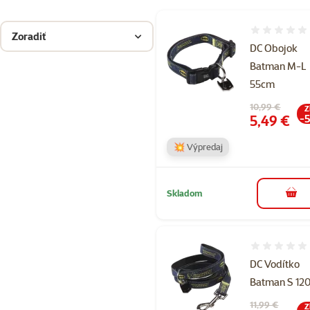
Hodnotenie 
Zoradiť
DC Obojok
Batman M-L
55cm
Pôvodná cena
10,99 €
Z
Cena
5,49 €
-
💥 Výpredaj
Skladom
do k
Hodnotenie 
DC Vodítko
Batman S 12
Pôvodná cena
11,99 €
Z