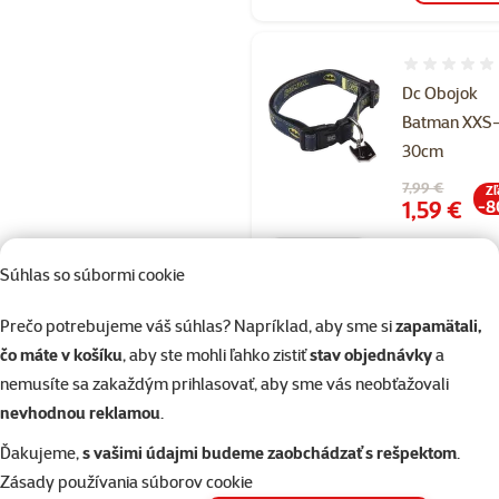
Hodnotenie 
Dc Obojok
Batman XXS
30cm
Pôvodná cena
7,99 €
Zľ
Cena
1,59 €
-8
💥 Výpredaj
Súhlas so súbormi cookie
Prečo potrebujeme váš súhlas? Napríklad, aby sme si
zapamätali,
Nedostupné
deta
čo máte v košíku
, aby ste mohli ľahko zistiť
stav objednávky
a
nemusíte sa zakaždým prihlasovať, aby sme vás neobťažovali
nevhodnou reklamou
.
Hodnotenie 
DC Obojok
Ďakujeme,
s vašimi údajmi budeme zaobchádzať s rešpektom
.
Batman S-M
Zásady používania súborov cookie
45cm