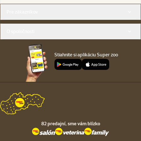
Menu v pätičke
Pre zákazníkov
O spoločnosti
Stiahnite si aplikáciu Super zoo
82 predajní,
sme vám blízko