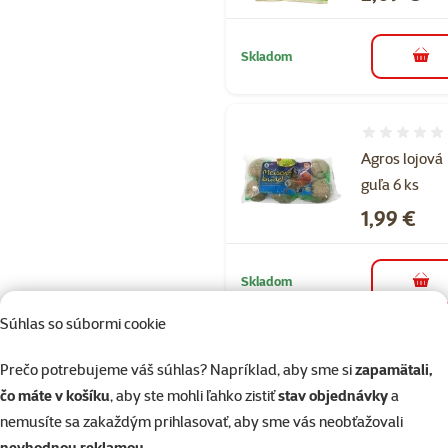
Skladom
do k
Hodnotenie 
Agros lojová
guľa 6 ks
Cena
1,99 €
Skladom
do k
Súhlas so súbormi cookie
Prečo potrebujeme váš súhlas? Napríklad, aby sme si
zapamätali,
čo máte v košíku
, aby ste mohli ľahko zistiť
stav objednávky
a
nemusíte sa zakaždým prihlasovať, aby sme vás neobťažovali
82 predajní, sme blízko vás
nevhodnou reklamou
.