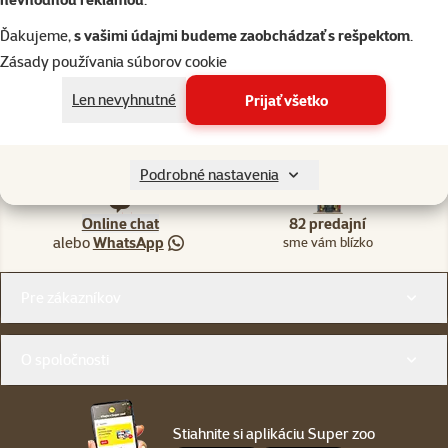
Naši odborníci v predajni sú vám vždy k dispozícii, aby vám
poradili
Ďakujeme,
s vašimi údajmi budeme zaobchádzať s rešpektom
.
Zásady používania súborov cookie
Len nevyhnutné
Prijať všetko
Napíšte nám
02/20570200
eshop@superzoo.sk
Po–Pi 7:00 – 18:00
Podrobné nastavenia
Online chat
82 predajní
alebo
WhatsApp
sme vám blízko
Menu v pätičke
Pre zákazníkov
O spoločnosti
Stiahnite si aplikáciu Super zoo